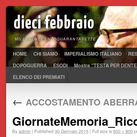
dieci febbraio
MILLENOVECENTOQUARANTASETTE
HOME
CHI SIAMO
IMPERIALISMO ITALIANO
RE
DOPOGUERRA
ESODI
Mostra “TESTA PER DENTE
ELENCO DEI PREMIATI
←
ACCOSTAMENTO ABERR
GiornateMemoria_Ric
By
admin
|
Published
30 Gennaio 2015
|
Full size is
800 × 800
pi