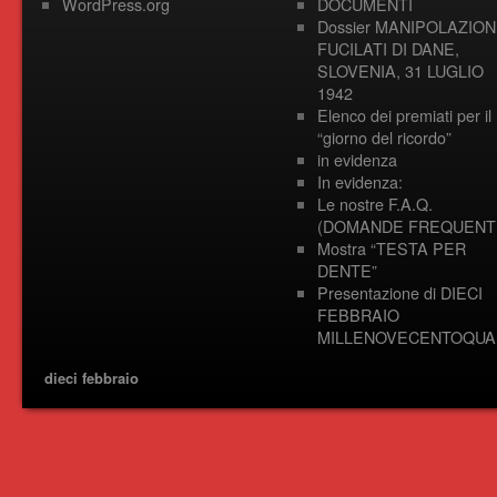
WordPress.org
DOCUMENTI
Dossier MANIPOLAZION
FUCILATI DI DANE,
SLOVENIA, 31 LUGLIO
1942
Elenco dei premiati per il
“giorno del ricordo”
in evidenza
In evidenza:
Le nostre F.A.Q.
(DOMANDE FREQUENTI
Mostra “TESTA PER
DENTE”
Presentazione di DIECI
FEBBRAIO
MILLENOVECENTOQUA
dieci febbraio