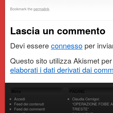
Bookmark the
permalink
.
Lascia un commento
Devi essere
connesso
per invi
Questo sito utilizza Akismet per
elaborati i dati derivati dai com
Meta
PAGINE
Accedi
Claudia Cernigoi:
Feed dei contenuti
“OPERAZIONE FOIBE A
Feed dei commenti
TRIESTE”