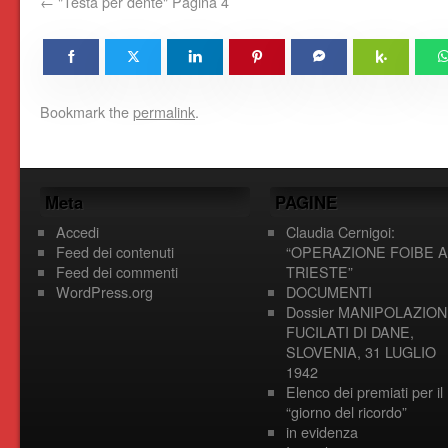
"Testa per dente" Pagina 4
Bookmark the
permalink
.
Meta
PAGINE
Accedi
Claudia Cernigoi:
Feed dei contenuti
“OPERAZIONE FOIBE A
Feed dei commenti
TRIESTE”
WordPress.org
DOCUMENTI
Dossier MANIPOLAZION
FUCILATI DI DANE,
SLOVENIA, 31 LUGLIO
1942
Elenco dei premiati per il
“giorno del ricordo”
in evidenza