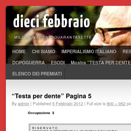
dieci febbraio
MILLENOVECENTOQUARANTASETTE
HOME
CHI SIAMO
IMPERIALISMO ITALIANO
RE
DOPOGUERRA
ESODI
Mostra “TESTA PER DENTE
ELENCO DEI PREMIATI
“Testa per dente” Pagina 5
By
admin
|
Published
5 Febbraio 2012
|
Full size is
800 × 952
pi