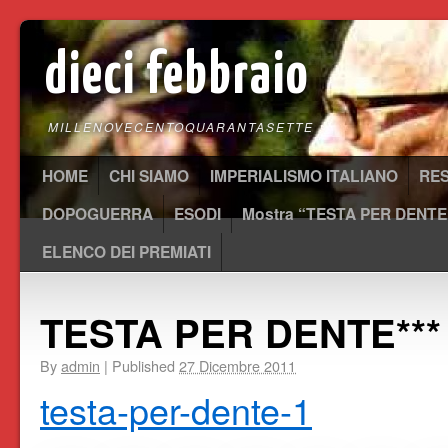
dieci febbraio
MILLENOVECENTOQUARANTASETTE
HOME
CHI SIAMO
IMPERIALISMO ITALIANO
RE
DOPOGUERRA
ESODI
Mostra “TESTA PER DENTE
ELENCO DEI PREMIATI
TESTA PER DENTE***
By
admin
|
Published
27 Dicembre 2011
testa-per-dente-1