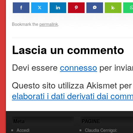
Bookmark the
permalink
.
Lascia un commento
Devi essere
connesso
per invi
Questo sito utilizza Akismet per
elaborati i dati derivati dai com
Meta
PAGINE
Accedi
Claudia Cernigoi: