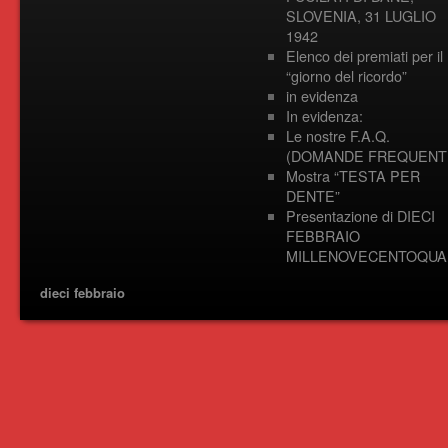
SLOVENIA, 31 LUGLIO
1942
Elenco dei premiati per il
“giorno del ricordo”
in evidenza
In evidenza:
Le nostre F.A.Q.
(DOMANDE FREQUENTI
Mostra “TESTA PER
DENTE”
Presentazione di DIECI
FEBBRAIO
MILLENOVECENTOQUA
dieci febbraio