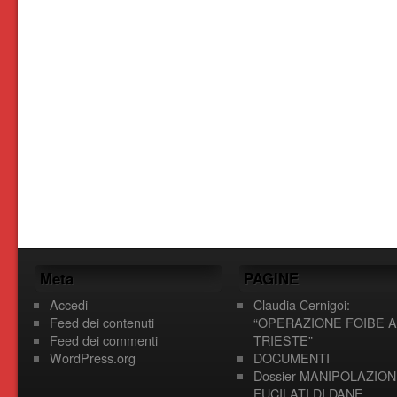
Meta
PAGINE
Accedi
Claudia Cernigoi:
Feed dei contenuti
“OPERAZIONE FOIBE A
Feed dei commenti
TRIESTE”
WordPress.org
DOCUMENTI
Dossier MANIPOLAZION
FUCILATI DI DANE,