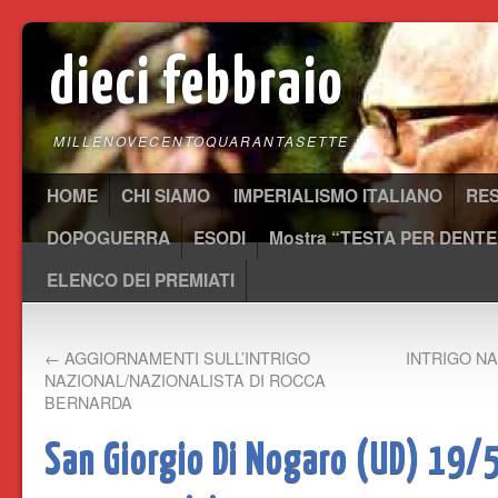
dieci febbraio
MILLENOVECENTOQUARANTASETTE
HOME
CHI SIAMO
IMPERIALISMO ITALIANO
RE
DOPOGUERRA
ESODI
Mostra “TESTA PER DENTE
ELENCO DEI PREMIATI
←
AGGIORNAMENTI SULL’INTRIGO
INTRIGO N
NAZIONAL/NAZIONALISTA DI ROCCA
BERNARDA
San Giorgio Di Nogaro (UD) 19/