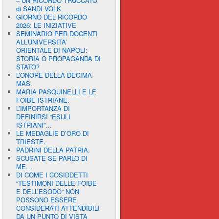
– UN RICORDO TRUCCATO”
di SANDI VOLK
GIORNO DEL RICORDO
2026: LE INIZIATIVE
SEMINARIO PER DOCENTI
ALL’UNIVERSITA’
ORIENTALE DI NAPOLI:
STORIA O PROPAGANDA DI
STATO?
L’ONORE DELLA DECIMA
MAS.
MARIA PASQUINELLI E LE
FOIBE ISTRIANE.
L’IMPORTANZA DI
DEFINIRSI “ESULI
ISTRIANI”…
LE MEDAGLIE D’ORO DI
TRIESTE.
PADRINI DELLA PATRIA.
SCUSATE SE PARLO DI
ME…
DI COME I COSIDDETTI
“TESTIMONI DELLE FOIBE
E DELL’ESODO” NON
POSSONO ESSERE
CONSIDERATI ATTENDIBILI
DA UN PUNTO DI VISTA