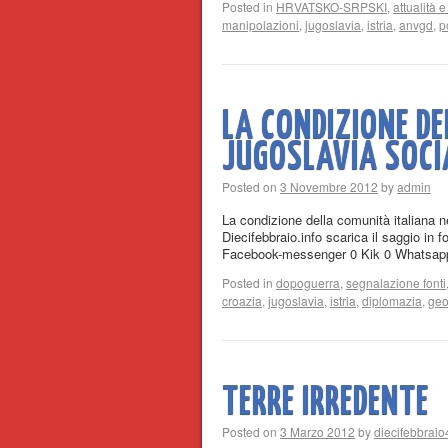
Posted in
HRVATSKO-SRPSKI
,
attualità e
manipolazioni
,
jugoslavia
,
istria
,
anvgd
,
p
LA CONDIZIONE D
JUGOSLAVIA SOCI
Posted on
3 Novembre 2012
by
admin
La condizione della comunità italiana n
Diecifebbraio.info scarica il saggio i
Facebook-messenger 0 Kik 0 Whatsa
Posted in
dopoguerra
,
segnalazione fonti
croazia
,
jugoslavia
,
istria
,
diplomazia
,
geo
TERRE IRREDENTE
Posted on
3 Marzo 2012
by
diecifebbraio