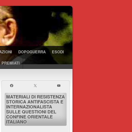
AZIONI
DOPOGUERRA
ESODI
 PREMIATI
MATERIALI DI RESISTENZA
STORICA ANTIFASCISTA E
INTERNAZIONALISTA
SULLE QUESTIONI DEL
CONFINE ORIENTALE
ITALIANO