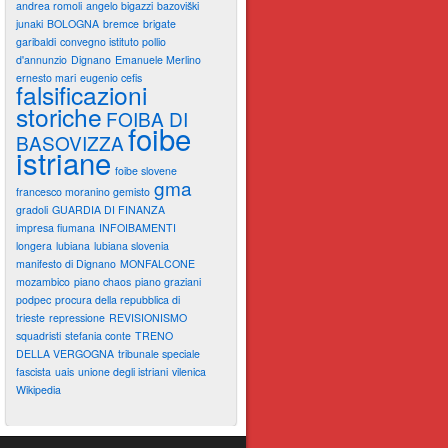
andrea romoli
angelo bigazzi
bazoviški
junaki
BOLOGNA
bremce
brigate
garibaldi
convegno istituto pollio
d'annunzio
Dignano
Emanuele Merlino
ernesto mari
eugenio cefis
falsificazioni
storiche
FOIBA DI
foibe
BASOVIZZA
istriane
foibe slovene
gma
francesco moranino gemisto
gradoli
GUARDIA DI FINANZA
impresa fiumana
INFOIBAMENTI
longera
lubiana
lubiana slovenia
manifesto di Dignano
MONFALCONE
mozambico
piano chaos
piano graziani
podpec
procura della repubblica di
trieste
repressione
REVISIONISMO
squadristi
stefania conte
TRENO
DELLA VERGOGNA
tribunale speciale
fascista
uais
unione degli istriani
vilenica
Wikipedia