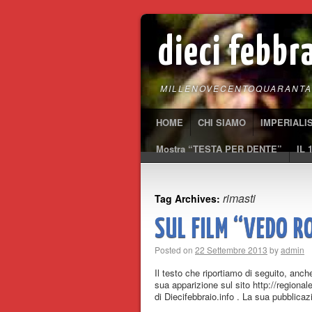
dieci febbr
MILLENOVECENTOQUARANTA
HOME
CHI SIAMO
IMPERIALI
Mostra “TESTA PER DENTE”
IL 
rimasti
Tag Archives:
SUL FILM “VEDO R
Posted on
22 Settembre 2013
by
admin
Il testo che riportiamo di seguito, anche
sua apparizione sul sito http://region
di Diecifebbraio.info . La sua pubblic