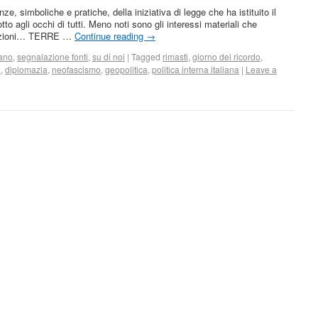
, simboliche e pratiche, della iniziativa di legge che ha istituito il
to agli occhi di tutti. Meno noti sono gli interessi materiali che
razioni… TERRE …
Continue reading
→
iano
,
segnalazione fonti
,
su di noi
|
Tagged
rimasti
,
giorno del ricordo
,
d
,
diplomazia
,
neofascismo
,
geopolitica
,
politica interna italiana
|
Leave a