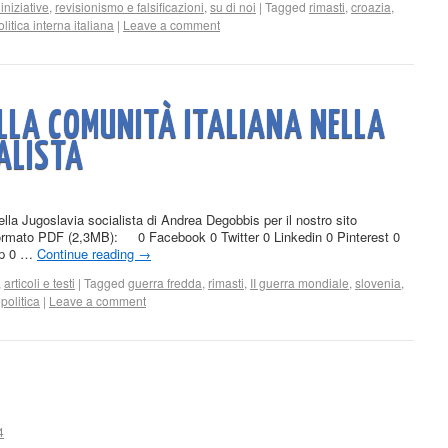
 iniziative
,
revisionismo e falsificazioni
,
su di noi
|
Tagged
rimasti
,
croazia
,
olitica interna italiana
|
Leave a comment
ELLA COMUNITÀ ITALIANA NELLA
ALISTA
ella Jugoslavia socialista di Andrea Degobbis per il nostro sito
n formato PDF (2,3MB): 0 Facebook 0 Twitter 0 Linkedin 0 Pinterest 0
pp 0 …
Continue reading
→
,
articoli e testi
|
Tagged
guerra fredda
,
rimasti
,
II guerra mondiale
,
slovenia
,
politica
|
Leave a comment
4