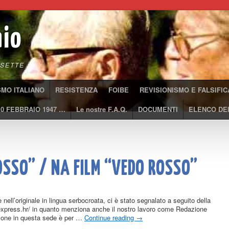
aio
SETTE
SMO ITALIANO
RESISTENZA
FOIBE
REVISIONISMO E FALSIFIC
10 FEBBRAIO 1947 …
Le nostre F.A.Q.
DOCUMENTI
ELENCO DEI
OSSO” / NA FILM “VEDO ROSSO”
 nell’originale in lingua serbocroata, ci è stato segnalato a seguito della
alexpress.hr/ in quanto menziona anche il nostro lavoro come Redazione
azione in questa sede è per …
Continue reading
→