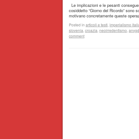
Le implicazioni e le pesanti conseguenze
cosiddetto “Giorno del Ricordo” sono sot
motivano concretamente queste ope
Posted in
articoli e testi
,
imperialismo ital
slovenia
,
croazia
,
neoirredentismo
,
anvg
comment