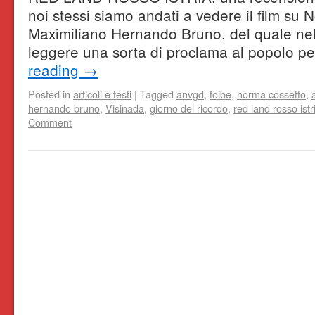
noi stessi siamo andati a vedere il film su 
Maximiliano Hernando Bruno, del quale nel
leggere una sorta di proclama al popolo pe
reading
→
Posted in
articoli e testi
|
Tagged
anvgd
,
foibe
,
norma cossetto
,
hernando bruno
,
Visinada
,
giorno del ricordo
,
red land rosso istr
Comment