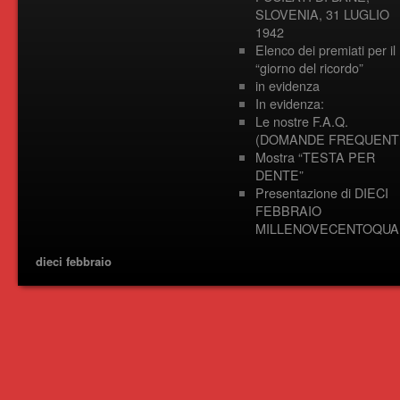
SLOVENIA, 31 LUGLIO
1942
Elenco dei premiati per il
“giorno del ricordo”
in evidenza
In evidenza:
Le nostre F.A.Q.
(DOMANDE FREQUENTI
Mostra “TESTA PER
DENTE”
Presentazione di DIECI
FEBBRAIO
MILLENOVECENTOQUA
dieci febbraio