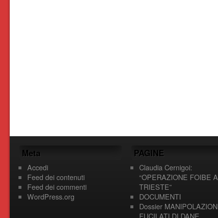
Meta
PAGINE
Accedi
Claudia Cernigoi:
Feed dei contenuti
“OPERAZIONE FOIBE A
Feed dei commenti
TRIESTE”
WordPress.org
DOCUMENTI
Dossier MANIPOLAZION
FUCILATI DI DANE,