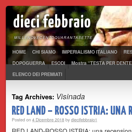
dieci febbraio
MILLENOVECENTOQUARANTASETTE
HOME
CHI SIAMO
IMPERIALISMO ITALIANO
RE
DOPOGUERRA
ESODI
Mostra “TESTA PER DENTE
ELENCO DEI PREMIATI
Visinada
Tag Archives:
RED LAND – ROSSO ISTRIA: UNA 
Posted on
4 Dicembre 2018
by
diecifebbraio1
RED LAND-ROSSO ISTRIA: una recensione