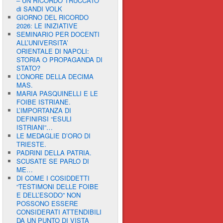
– UN RICORDO TRUCCATO”
di SANDI VOLK
GIORNO DEL RICORDO
2026: LE INIZIATIVE
SEMINARIO PER DOCENTI
ALL’UNIVERSITA’
ORIENTALE DI NAPOLI:
STORIA O PROPAGANDA DI
STATO?
L’ONORE DELLA DECIMA
MAS.
MARIA PASQUINELLI E LE
FOIBE ISTRIANE.
L’IMPORTANZA DI
DEFINIRSI “ESULI
ISTRIANI”…
LE MEDAGLIE D’ORO DI
TRIESTE.
PADRINI DELLA PATRIA.
SCUSATE SE PARLO DI
ME…
DI COME I COSIDDETTI
“TESTIMONI DELLE FOIBE
E DELL’ESODO” NON
POSSONO ESSERE
CONSIDERATI ATTENDIBILI
DA UN PUNTO DI VISTA