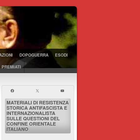
AZIONI
DOPOGUERRA
ESODI
 PREMIATI
MATERIALI DI RESISTENZA
STORICA ANTIFASCISTA E
INTERNAZIONALISTA
SULLE QUESTIONI DEL
CONFINE ORIENTALE
ITALIANO