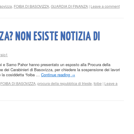
sovizza
,
FOIBA DI BASOVIZZA
,
GUARDIA DI FINANZA
|
Leave a comment
ZA? NON ESISTE NOTIZIA DI
raio1
goi e Samo Pahor hanno presentato un esposto alla Procura della
ne dei Carabinieri di Basovizza, per chiedere la sospensione dei lavori
te la cosiddetta “foiba …
Continue reading
→
,
FOIBA DI BASOVIZZA
,
procura della repubblica di trieste
,
foibe
|
Leave a