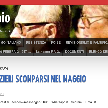
aio
SETTE
SMO ITALIANO
RESISTENZA
FOIBE
REVISIONISMO E FALSIFIC
10 FEBBRAIO 1947 …
Le nostre F.A.Q.
DOCUMENTI
ELENCO DEI
IZZA
NZIERI SCOMPARSI NEL MAGGIO
aio1
nterest 0 Facebook-messenger 0 Kik 0 Whatsapp 0 Telegram 0 Email 0