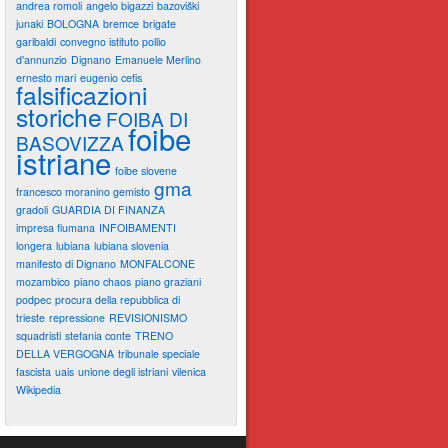
andrea romoli
angelo bigazzi
bazoviški
junaki
BOLOGNA
bremce
brigate
garibaldi
convegno istituto pollio
d'annunzio
Dignano
Emanuele Merlino
ernesto mari
eugenio cefis
falsificazioni
storiche
FOIBA DI
foibe
BASOVIZZA
istriane
foibe slovene
gma
francesco moranino gemisto
gradoli
GUARDIA DI FINANZA
impresa fiumana
INFOIBAMENTI
longera
lubiana
lubiana slovenia
manifesto di Dignano
MONFALCONE
mozambico
piano chaos
piano graziani
podpec
procura della repubblica di
trieste
repressione
REVISIONISMO
squadristi
stefania conte
TRENO
DELLA VERGOGNA
tribunale speciale
fascista
uais
unione degli istriani
vilenica
Wikipedia