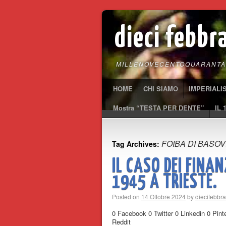
dieci febbr
MILLENOVECENTOQUARANTA
HOME
CHI SIAMO
IMPERIALI
Mostra “TESTA PER DENTE”
IL 
FOIBA DI BASOV
Tag Archives:
IL CASO DEI FINA
1945 A TRIESTE.
Posted on
14 Ottobre 2024
by
diecifebbr
0 Facebook 0 Twitter 0 Linkedin 0 Pi
Reddit