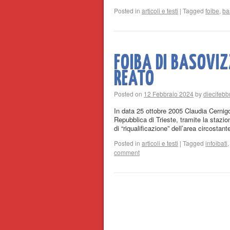
Posted in
articoli e testi
|
Tagged
foibe
,
ba
FOIBA DI BASOVIZ
REATO
Posted on
12 Febbraio 2024
by
diecifebb
In data 25 ottobre 2005 Claudia Cerni
Repubblica di Trieste, tramite la stazio
di “riqualificazione” dell’area circostan
Posted in
articoli e testi
|
Tagged
infoibati
comment