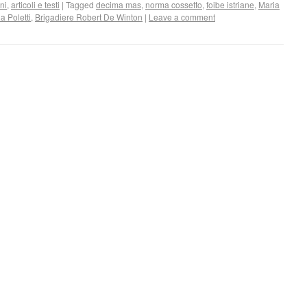
ni
,
articoli e testi
|
Tagged
decima mas
,
norma cossetto
,
foibe istriane
,
Maria
 Poletti
,
Brigadiere Robert De Winton
|
Leave a comment