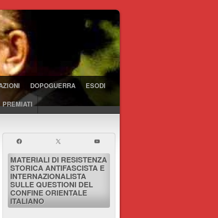
AZIONI
DOPOGUERRA
ESODI
 PREMIATI
MATERIALI DI RESISTENZA
STORICA ANTIFASCISTA E
INTERNAZIONALISTA
SULLE QUESTIONI DEL
CONFINE ORIENTALE
ITALIANO