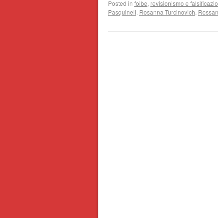
Posted in
foibe
,
revisionismo e falsificazio
Pasquinell
,
Rosanna Turcinovich
,
Rossana