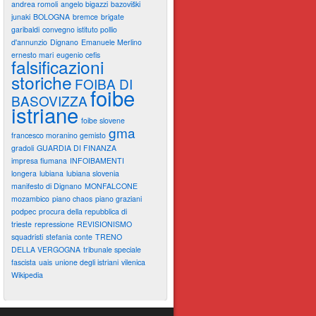
andrea romoli
angelo bigazzi
bazoviški
junaki
BOLOGNA
bremce
brigate
garibaldi
convegno istituto pollio
d'annunzio
Dignano
Emanuele Merlino
ernesto mari
eugenio cefis
falsificazioni
storiche
FOIBA DI
foibe
BASOVIZZA
istriane
foibe slovene
gma
francesco moranino gemisto
gradoli
GUARDIA DI FINANZA
impresa fiumana
INFOIBAMENTI
longera
lubiana
lubiana slovenia
manifesto di Dignano
MONFALCONE
mozambico
piano chaos
piano graziani
podpec
procura della repubblica di
trieste
repressione
REVISIONISMO
squadristi
stefania conte
TRENO
DELLA VERGOGNA
tribunale speciale
fascista
uais
unione degli istriani
vilenica
Wikipedia