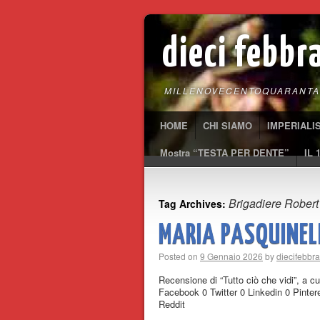
dieci febbr
MILLENOVECENTOQUARANTA
HOME
CHI SIAMO
IMPERIALI
Mostra “TESTA PER DENTE”
IL 
Brigadiere Rober
Tag Archives:
MARIA PASQUINELLI
Posted on
9 Gennaio 2026
by
diecifebbr
Recensione di “Tutto ciò che vidi”, a c
Facebook 0 Twitter 0 Linkedin 0 Pint
Reddit