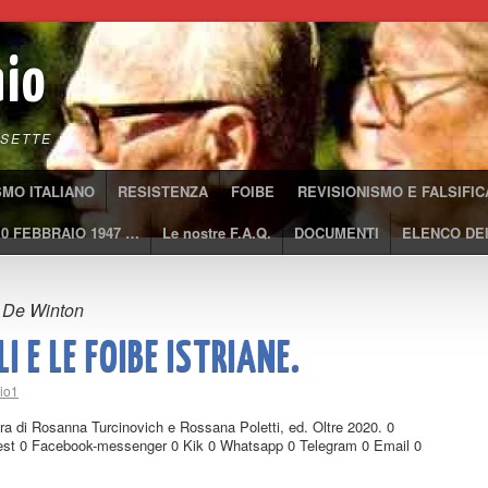
aio
SETTE
SMO ITALIANO
RESISTENZA
FOIBE
REVISIONISMO E FALSIFIC
10 FEBBRAIO 1947 …
Le nostre F.A.Q.
DOCUMENTI
ELENCO DEI
t De Winton
 E LE FOIBE ISTRIANE.
aio1
ura di Rosanna Turcinovich e Rossana Poletti, ed. Oltre 2020. 0
erest 0 Facebook-messenger 0 Kik 0 Whatsapp 0 Telegram 0 Email 0