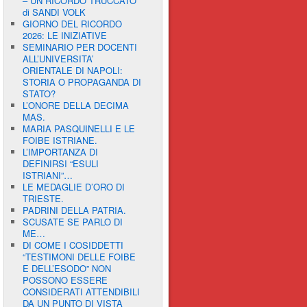
– UN RICORDO TRUCCATO”
di SANDI VOLK
GIORNO DEL RICORDO
2026: LE INIZIATIVE
SEMINARIO PER DOCENTI
ALL’UNIVERSITA’
ORIENTALE DI NAPOLI:
STORIA O PROPAGANDA DI
STATO?
L’ONORE DELLA DECIMA
MAS.
MARIA PASQUINELLI E LE
FOIBE ISTRIANE.
L’IMPORTANZA DI
DEFINIRSI “ESULI
ISTRIANI”…
LE MEDAGLIE D’ORO DI
TRIESTE.
PADRINI DELLA PATRIA.
SCUSATE SE PARLO DI
ME…
DI COME I COSIDDETTI
“TESTIMONI DELLE FOIBE
E DELL’ESODO” NON
POSSONO ESSERE
CONSIDERATI ATTENDIBILI
DA UN PUNTO DI VISTA