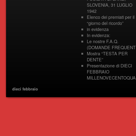
SLOVENIA, 31 LUGLIO
1942
Elenco dei premiati per il
“giorno del ricordo”
in evidenza
In evidenza:
Le nostre F.A.Q.
(DOMANDE FREQUENTI
Mostra “TESTA PER
DENTE”
Presentazione di DIECI
FEBBRAIO
MILLENOVECENTOQUA
dieci febbraio