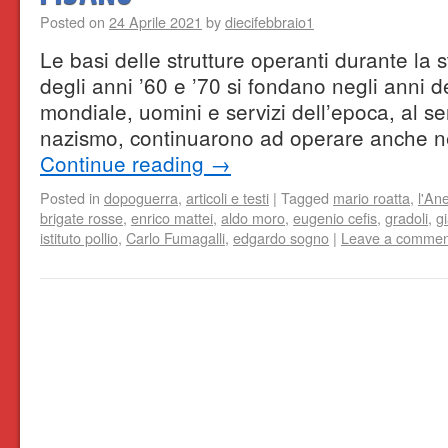
Posted on
24 Aprile 2021
by
diecifebbraio1
Le basi delle strutture operanti durante la 
degli anni ’60 e ’70 si fondano negli anni d
mondiale, uomini e servizi dell’epoca, al se
nazismo, continuarono ad operare anche n
Continue reading
→
Posted in
dopoguerra
,
articoli e testi
|
Tagged
mario roatta
,
l'Ane
brigate rosse
,
enrico mattei
,
aldo moro
,
eugenio cefis
,
gradoli
,
gi
istituto pollio
,
Carlo Fumagalli
,
edgardo sogno
|
Leave a commen