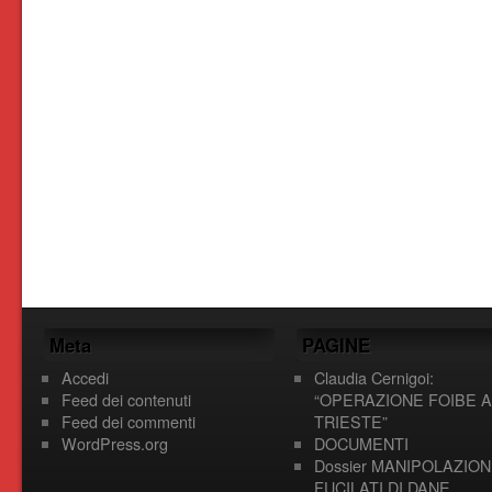
Meta
PAGINE
Accedi
Claudia Cernigoi:
Feed dei contenuti
“OPERAZIONE FOIBE A
Feed dei commenti
TRIESTE”
WordPress.org
DOCUMENTI
Dossier MANIPOLAZION
FUCILATI DI DANE,