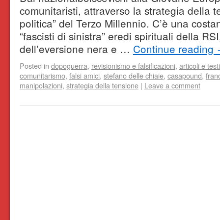
comunitaristi, attraverso la strategia della 
politica” del Terzo Millennio. C’è una cost
“fascisti di sinistra” eredi spirituali della RS
dell’eversione nera e …
Continue reading
Posted in
dopoguerra
,
revisionismo e falsificazioni
,
articoli e testi
comunitarismo
,
falsi amici
,
stefano delle chiaie
,
casapound
,
fran
manipolazioni
,
strategia della tensione
|
Leave a comment