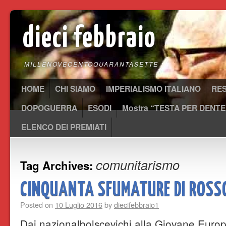
dieci febbraio
MILLENOVECENTOQUARANTASETTE
HOME
CHI SIAMO
IMPERIALISMO ITALIANO
RE
DOPOGUERRA
ESODI
Mostra “TESTA PER DENTE
ELENCO DEI PREMIATI
comunitarismo
Tag Archives:
CINQUANTA SFUMATURE DI ROS
Posted on
10 Luglio 2016
by
diecifebbraio1
Dai nazionalbolscevichi alla Giovane Europa