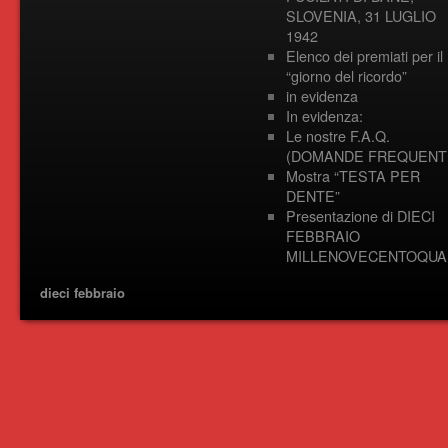
SLOVENIA, 31 LUGLIO
1942
Elenco dei premiati per il
“giorno del ricordo”
in evidenza
In evidenza:
Le nostre F.A.Q.
(DOMANDE FREQUENTI
Mostra “TESTA PER
DENTE”
Presentazione di DIECI
FEBBRAIO
MILLENOVECENTOQUA
dieci febbraio