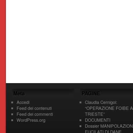
Meta
PAGINE
Accedi
Claudia Cernigoi:
Feed dei contenuti
“OPERAZIONE FOIBE A
Feed dei commenti
TRIESTE”
WordPress.org
DOCUMENTI
Dossier MANIPOLAZION
FUCILATI DI DANE,