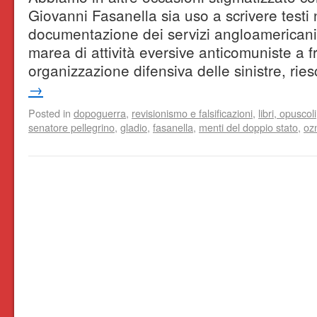
Giovanni Fasanella sia uso a scrivere testi 
documentazione dei servizi angloamerican
marea di attività eversive anticomuniste a f
organizzazione difensiva delle sinistre, ri
→
Posted in
dopoguerra
,
revisionismo e falsificazioni
,
libri, opuscoli
senatore pellegrino
,
gladio
,
fasanella
,
menti del doppio stato
,
oz