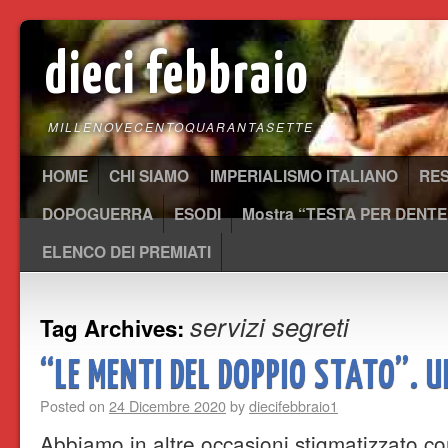
dieci febbraio
MILLENOVECENTOQUARANTASETTE
HOME
CHI SIAMO
IMPERIALISMO ITALIANO
RE
DOPOGUERRA
ESODI
Mostra “TESTA PER DENTE
ELENCO DEI PREMIATI
servizi segreti
Tag Archives:
“LE MENTI DEL DOPPIO STATO”. 
Posted on
24 Dicembre 2020
by
diecifebbraio1
Abbiamo in altre occasioni stigmatizzato com