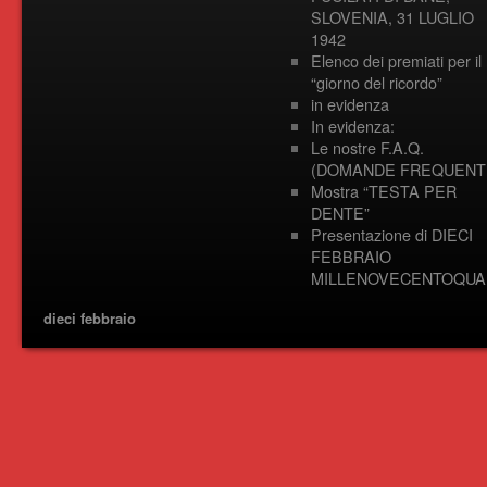
SLOVENIA, 31 LUGLIO
1942
Elenco dei premiati per il
“giorno del ricordo”
in evidenza
In evidenza:
Le nostre F.A.Q.
(DOMANDE FREQUENTI
Mostra “TESTA PER
DENTE”
Presentazione di DIECI
FEBBRAIO
MILLENOVECENTOQUA
dieci febbraio