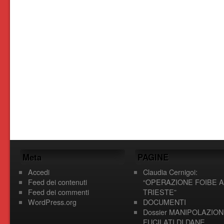
Meta
PAGINE
Accedi
Claudia Cernigoi:
Feed dei contenuti
“OPERAZIONE FOIBE A
Feed dei commenti
TRIESTE”
WordPress.org
DOCUMENTI
Dossier MANIPOLAZION
FUCILATI DI DANE,