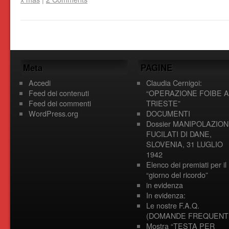
Meta
PAGINE
Accedi
Claudia Cernigoi:
Feed dei contenuti
“OPERAZIONE FOIBE A
Feed dei commenti
TRIESTE”
WordPress.org
DOCUMENTI
Dossier MANIPOLAZION
FUCILATI DI DANE,
SLOVENIA, 31 LUGLIO
1942
Elenco dei premiati per il
“giorno del ricordo”
in evidenza
In evidenza:
Le nostre F.A.Q.
(DOMANDE FREQUENTI
Mostra “TESTA PER