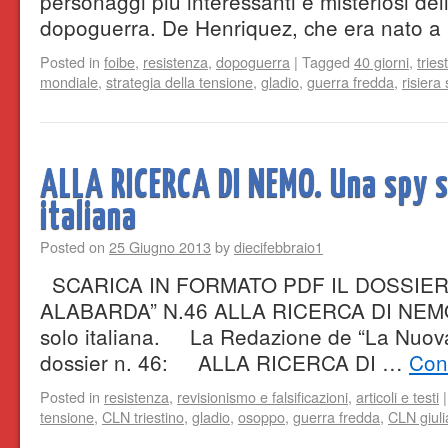
personaggi più interessanti e misteriosi dell
dopoguerra. De Henriquez, che era nato 
Posted in
foibe
,
resistenza
,
dopoguerra
|
Tagged
40 giorni
,
tries
mondiale
,
strategia della tensione
,
gladio
,
guerra fredda
,
risiera
ALLA RICERCA DI NEMO. Una spy s
italiana
Posted on
25 Giugno 2013
by
diecifebbraio1
SCARICA IN FORMATO PDF IL DOSSIER
ALABARDA” N.46 ALLA RICERCA DI NEMO 
solo italiana. La Redazione de “La Nuova
dossier n. 46: ALLA RICERCA DI …
Con
Posted in
resistenza
,
revisionismo e falsificazioni
,
articoli e testi
|
tensione
,
CLN triestino
,
gladio
,
osoppo
,
guerra fredda
,
CLN giul