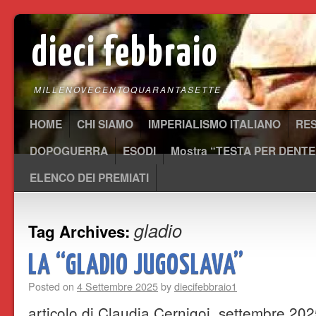
dieci febbraio
MILLENOVECENTOQUARANTASETTE
HOME
CHI SIAMO
IMPERIALISMO ITALIANO
RE
DOPOGUERRA
ESODI
Mostra “TESTA PER DENTE
ELENCO DEI PREMIATI
gladio
Tag Archives:
LA “GLADIO JUGOSLAVA”
Posted on
4 Settembre 2025
by
diecifebbraio1
articolo di Claudia Cernigoi, settembre 202