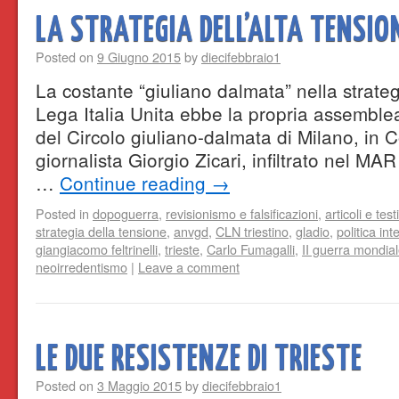
LA STRATEGIA DELL’ALTA TENSIO
Posted on
9 Giugno 2015
by
diecifebbraio1
La costante “giuliano dalmata” nella strateg
Lega Italia Unita ebbe la propria assemblea
del Circolo giuliano-dalmata di Milano, in Co
giornalista Giorgio Zicari, infiltrato nel MAR
…
Continue reading
→
Posted in
dopoguerra
,
revisionismo e falsificazioni
,
articoli e testi
strategia della tensione
,
anvgd
,
CLN triestino
,
gladio
,
politica int
giangiacomo feltrinelli
,
trieste
,
Carlo Fumagalli
,
II guerra mondia
neoirredentismo
|
Leave a comment
LE DUE RESISTENZE DI TRIESTE
Posted on
3 Maggio 2015
by
diecifebbraio1