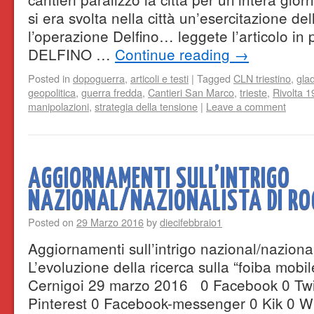
si era svolta nella città un’esercitazione del
l’operazione Delfino… leggete l’articol
DELFINO …
Continue reading
→
Posted in
dopoguerra
,
articoli e testi
|
Tagged
CLN triestino
,
gla
geopolitica
,
guerra fredda
,
Cantieri San Marco
,
trieste
,
Rivolta 
manipolazioni
,
strategia della tensione
|
Leave a comment
AGGIORNAMENTI SULL’INTRIGO
NAZIONAL/NAZIONALISTA DI RO
Posted on
29 Marzo 2016
by
diecifebbraio1
Aggiornamenti sull’intrigo nazional/nazion
L’evoluzione della ricerca sulla “foiba mobil
Cernigoi 29 marzo 2016 0 Facebook 0 Twit
Pinterest 0 Facebook-messenger 0 Kik 0 