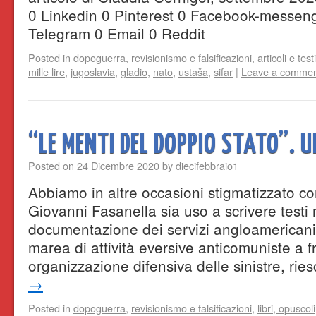
0 Linkedin 0 Pinterest 0 Facebook-messen
Telegram 0 Email 0 Reddit
Posted in
dopoguerra
,
revisionismo e falsificazioni
,
articoli e testi
mille lire
,
jugoslavia
,
gladio
,
nato
,
ustaša
,
sifar
|
Leave a comme
“LE MENTI DEL DOPPIO STATO”. 
Posted on
24 Dicembre 2020
by
diecifebbraio1
Abbiamo in altre occasioni stigmatizzato com
Giovanni Fasanella sia uso a scrivere testi 
documentazione dei servizi angloamerican
marea di attività eversive anticomuniste a f
organizzazione difensiva delle sinistre, ri
→
Posted in
dopoguerra
,
revisionismo e falsificazioni
,
libri, opuscoli