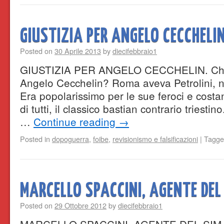
GIUSTIZIA PER ANGELO CECCHELI
Posted on
30 Aprile 2013
by
diecifebbraio1
GIUSTIZIA PER ANGELO CECCHELIN. Chi a
Angelo Cecchelin? Roma aveva Petrolini, 
Era popolarissimo per le sue feroci e costant
di tutti, il classico bastian contrario triestin
…
Continue reading
→
Posted in
dopoguerra
,
foibe
,
revisionismo e falsificazioni
|
Tagge
MARCELLO SPACCINI, AGENTE DEL
Posted on
29 Ottobre 2012
by
diecifebbraio1