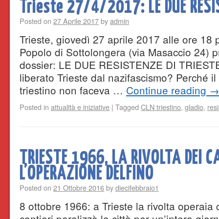
Trieste 27/4/2017: LE DUE RESI
Posted on
27 Aprile 2017
by
admin
Trieste, giovedì 27 aprile 2017 alle ore 18
Popolo di Sottolongera (via Masaccio 24) p
dossier: LE DUE RESISTENZE DI TRIESTE
liberato Trieste dal nazifascismo? Perché il
triestino non faceva …
Continue reading
Posted in
attualità e iniziative
|
Tagged
CLN triestino
,
gladio
,
res
TRIESTE 1966, LA RIVOLTA DEI C
L’OPERAZIONE DELFINO
Posted on
21 Ottobre 2016
by
diecifebbraio1
8 ottobre 1966: a Trieste la rivolta operaia 
cantieri paralizzò la città per un’intera gio