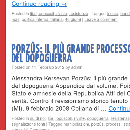
Continue reading
→
Posted in
libri, opuscoli, riviste
,
resistenza
|
Tagged
trieste
,
banda
mas
,
politica interna italiana
,
40 giorni
|
Leave a comment
PORZÛS: IL PIÙ GRANDE PROCES
DEL DOPOGUERRA
Posted on
11 Febbraio 2012
by
admin
Alessandra Kersevan Porzûs: il più grande 
del dopoguerra Appendice dal volume: Foib
Stato e amnesie della Repubblica Atti del
verità. Contro il revisionismo storico tenut
(MI), 9 febbraio 2008 Collana di …
Contin
Posted in
su di noi
,
libri, opuscoli, riviste
,
dopoguerra
,
resistenza
segnalazione fonti
|
Tagged
manipolazioni
,
porzûs
,
processi
,
str
x mas
|
2 Comments