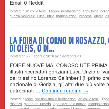
Email 0 Reddit
Posted in
articoli e testi
|
Tagged
neofascismo
,
anpi
,
foibe
,
corno
guerra mondiale
,
Luca Urizio
,
manipolazioni
,
processi
,
gladio
,
o
LA FOIBA DI CORNO DI ROSAZZO,
DI OLEIS, O DI…
Posted on
27 Febbraio 2016
by
diecifebbraio1
FOIBE NUOVE MAI CONOSCIUTE PRIMA Non
illustri ricercatori goriziani Luca Urizio e I
dal triestino Lorenzo Salimbeni (il primo p
nazionale di Gorizia, gli altri due più volte 
patrocinati …
Continue reading
→
Posted in
foibe
,
revisionismo e falsificazioni
,
articoli e testi
|
Tag
rosazzo
,
giorno del ricordo
,
lega nazionale gorizia
,
manipolazion
strategia della tensione
,
gladio
,
osoppo
|
Leave a comment