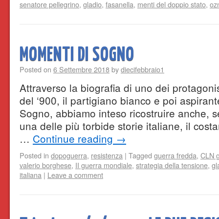
senatore pellegrino
,
gladio
,
fasanella
,
menti del doppio stato
,
oz
MOMENTI DI SOGNO
Posted on
6 Settembre 2018
by
diecifebbraio1
Attraverso la biografia di uno dei protagonist
del ‘900, il partigiano bianco e poi aspiran
Sogno, abbiamo inteso ricostruire anche, s
una delle più torbide storie italiane, il cost
…
Continue reading
→
Posted in
dopoguerra
,
resistenza
|
Tagged
guerra fredda
,
CLN g
valerio borghese
,
II guerra mondiale
,
strategia della tensione
,
gl
italiana
|
Leave a comment