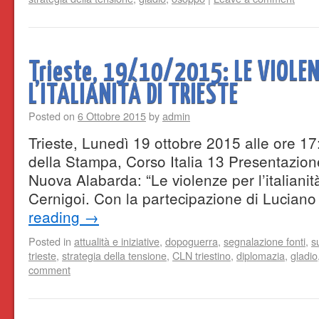
Trieste, 19/10/2015: LE VIOLE
L’ITALIANITÀ DI TRIESTE
Posted on
6 Ottobre 2015
by
admin
Trieste, Lunedì 19 ottobre 2015 alle ore 17:
della Stampa, Corso Italia 13 Presentazion
Nuova Alabarda: “Le violenze per l’italianità
Cernigoi. Con la partecipazione di Lucian
reading
→
Posted in
attualità e iniziative
,
dopoguerra
,
segnalazione fonti
,
s
trieste
,
strategia della tensione
,
CLN triestino
,
diplomazia
,
gladio
comment