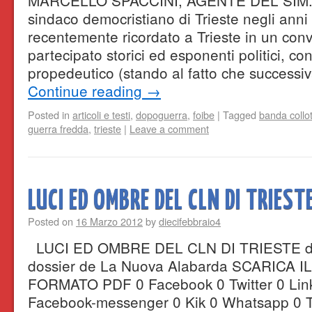
MARCELLO SPACCINI, AGENTE DEL SIM. M
sindaco democristiano di Trieste negli anni 
recentemente ricordato a Trieste in un co
partecipato storici ed esponenti politici, 
propedeutico (stando al fatto che success
Continue reading
→
Posted in
articoli e testi
,
dopoguerra
,
foibe
|
Tagged
banda collot
guerra fredda
,
trieste
|
Leave a comment
LUCI ED OMBRE DEL CLN DI TRIEST
Posted on
16 Marzo 2012
by
diecifebbraio4
LUCI ED OMBRE DEL CLN DI TRIESTE di
dossier de La Nuova Alabarda SCARICA I
FORMATO PDF 0 Facebook 0 Twitter 0 Linke
Facebook-messenger 0 Kik 0 Whatsapp 0 