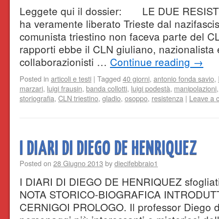
Leggete qui il dossier: LE DUE RESIS
ha veramente liberato Trieste dal nazifasci
comunista triestino non faceva parte del C
rapporti ebbe il CLN giuliano, nazionalista
collaborazionisti …
Continue reading
→
Posted in
articoli e testi
|
Tagged
40 giorni
,
antonio fonda savio
,
marzari
,
luigi frausin
,
banda collotti
,
luigi podestà
,
manipolazioni
storiografia
,
CLN triestino
,
gladio
,
osoppo
,
resistenza
|
Leave a 
I DIARI DI DIEGO DE HENRIQUEZ
Posted on
28 Giugno 2013
by
diecifebbraio1
I DIARI DI DIEGO DE HENRIQUEZ sfogliat
NOTA STORICO-BIOGRAFICA INTRODUTT
CERNIGOI PROLOGO. Il professor Diego d