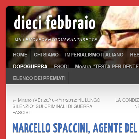
dieci febbraio
MILLENOVECENTOQUARANTASETTE
HOME
CHI SIAMO
IMPERIALISMO ITALIANO
RE
DOPOGUERRA
ESODI
Mostra “TESTA PER DENTE
ELENCO DEI PREMIATI
←
Mirano (VE) 20/10-4/11/2012: “IL LUNGO
LA CONDIZ
SILENZIO” SUI CRIMINALI DI GUERRA
N
FASCISTI
MARCELLO SPACCINI, AGENTE DEL