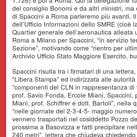
1.726) e poi a Roma. Qui la delegazione fu
del consiglio Bonomi e da altri ministri, ma d
di Spaccini a Roma parleremo più avanti. I
dell’Ufficio Informazioni dello SMRE (cioè la
Quartier generale dell’aeronautica alleata 
Roma a Milano per Spaccini, “in servizio t
Sezione”, motivando come “rientro per ultim
Archivio Ufficio Stato Maggiore Esercito, b
Spaccini risulta tra i firmatari di una lettera
“Libera Stampa” ed indirizzata alle autorità 
“componenti del CLN in rappresentanza di tutt
prof. Savio Fonda, Ercole Miani, Spaccini, 
Miani, prof. Schiffrer e dott. Bartoli”, nell
“nelle giornate del 2-3-4-5- maggio numeros
vennero trasportati nel cosiddetto Pozzo del
prossima a Basovizza e fatti precipitare nel
240 metri”, lettera che chiudeva chiedendo