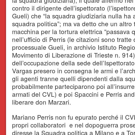
la squadra giudiziaria), il quale affermò ne
contro il dirigente dell’ispettorato (l’ispet
Gueli) che “la squadra giudiziaria nulla ha
squadra politica”; ma va detto che un altro
macchina per la tortura elettrica “passava 
nell’ufficio di Perris (le citazioni sono tratt
processuale Gueli, in archivio Istituto Regio
Movimento di Liberazione di Trieste n. 914)
dell’occupazione della sede dell’Ispettora
Vargas presero in consegna le armi e l’arch
gli agenti tranne quelli dipendenti dalla sq
probabilmente parteciparono poi all’insurr
armati del CVL) e poi Spaccini e Perris an
liberare don Marzari.
Mariano Perris non fu epurato perché il CVL t
propri collaboratori e nel dopoguerra proseg
diresse la Squadra politica a Milano e a To