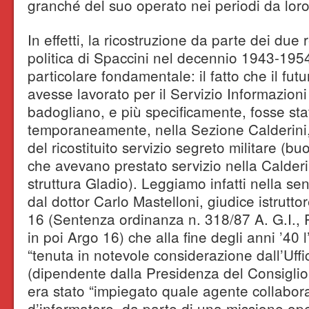
granché del suo operato nei periodi da loro 
In effetti, la ricostruzione da parte dei due re
politica di Spaccini nel decennio 1943-195
particolare fondamentale: il fatto che il fu
avesse lavorato per il Servizio Informazioni 
badogliano, e più specificamente, fosse sta
temporaneamente, nella Sezione Calderini, 
del ricostituito servizio segreto militare (buo
che avevano prestato servizio nella Calderin
struttura Gladio). Leggiamo infatti nella s
dal dottor Carlo Mastelloni, giudice istrutt
16 (Sentenza ordinanza n. 318/87 A. G.I., 
in poi Argo 16) che alla fine degli anni ’40 l
“tenuta in notevole considerazione dall’Uffi
(dipendente dalla Presidenza del Consiglio 
era stato “impiegato quale agente collabora
d’informatore, da parte di una missione op