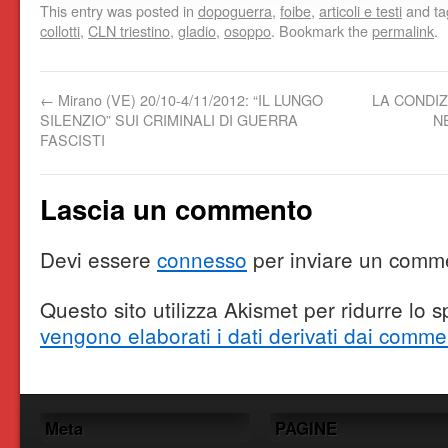
This entry was posted in
dopoguerra
,
foibe
,
articoli e testi
and t
collotti
,
CLN triestino
,
gladio
,
osoppo
. Bookmark the
permalink
.
←
Mirano (VE) 20/10-4/11/2012: “IL LUNGO
LA CONDIZ
SILENZIO” SUI CRIMINALI DI GUERRA
N
FASCISTI
Lascia un commento
Devi essere
connesso
per inviare un comm
Questo sito utilizza Akismet per ridurre lo
vengono elaborati i dati derivati dai comme
Meta
PAGINE