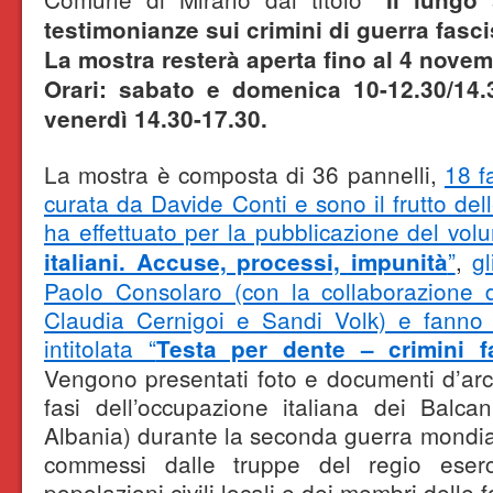
testimonianze sui crimini di guerra fasci
La mostra resterà aperta fino al 4 novem
Orari: sabato e domenica 10-12.30/14.3
venerdì 14.30-17.30.
La mostra è composta di 36 pannelli,
18 f
curata da Davide Conti e sono il frutto del
ha effettuato per la pubblicazione del vol
”
,
gl
italiani. Accuse, processi, impunità
Paolo Consolaro (con la collaborazione 
Claudia Cernigoi e Sandi Volk) e fanno 
intitolata “
Testa per dente – crimini f
Vengono presentati foto e documenti d’arch
fasi dell’occupazione italiana dei Balca
Albania) durante la seconda guerra mondial
commessi dalle truppe del regio eserci
popolazioni civili locali e dei membri delle 