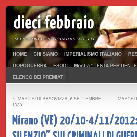
dieci febbraio
MILLENOVECENTOQUARANTASETTE
HOME
CHI SIAMO
IMPERIALISMO ITALIANO
RE
DOPOGUERRA
ESODI
Mostra “TESTA PER DENTE
ELENCO DEI PREMIATI
←
MARTIRI DI BASOVIZZA, 6 SETTEMBRE
MARCELL
1930.
Mirano (VE) 20/10-4/11/2012:
SILENZIO” SUI CRIMINALI DI GUER