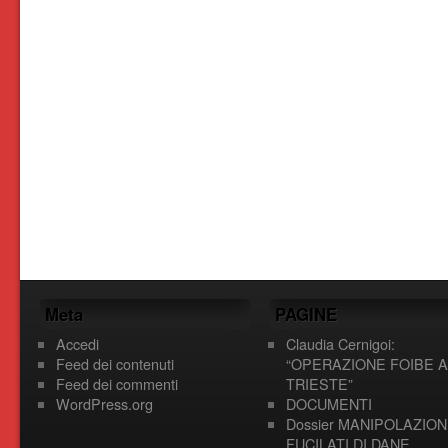
Meta
PAGINE
Accedi
Claudia Cernigoi:
Feed dei contenuti
“OPERAZIONE FOIBE A
Feed dei commenti
TRIESTE”
WordPress.org
DOCUMENTI
Dossier MANIPOLAZION
FUCILATI DI DANE,