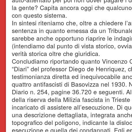
la gente? Capita ancora oggi che qualcuno t
con questo sistema.
In sintesi riteniamo che, oltre a chiedere l
sentenza in quanto emessa da un Tribunale d
sarebbe anche opportuno riaprire le indagi
(intendiamo dal punto di vista storico, ovvia
verità storica oltre che giuridica.
Concludiamo riportando quanto Vincenzo Ce
“Diari” del professor Diego de Henriquez, c
testimonianza diretta ed inequivocabile anc
quattro antifascisti di Basovizza nel 1930.
Diario n. 254, pagine 36.720 e seguenti. All
della riserva della Milizia fascista in Triest
incaricato di assistere all’esecuzione. Di q
una descrizione dettagliata, integrata anc
topografico del poligono, indicante la dislo
esecuzione e quella dei condannati. Egli e