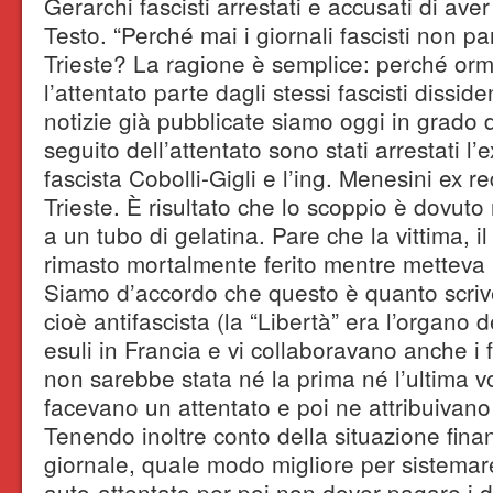
Gerarchi fascisti arrestati e accusati di ave
Testo. “Perché mai i giornali fascisti non pa
Trieste? La ragione è semplice: perché orm
l’attentato parte dagli stessi fascisti dissi
notizie già pubblicate siamo oggi in grado d
seguito dell’attentato sono stati arrestati l’
fascista Cobolli-Gigli e l’ing. Menesini ex r
Trieste. È risultato che lo scoppio è dovu
a un tubo di gelatina. Pare che la vittima, il
rimasto mortalmente ferito mentre metteva i
Siamo d’accordo che questo è quanto scrive
cioè antifascista (la “Libertà” era l’organo de
esuli in Francia e vi collaboravano anche i fr
non sarebbe stata né la prima né l’ultima vol
facevano un attentato e poi ne attribuivano 
Tenendo inoltre conto della situazione finan
giornale, quale modo migliore per sistemare 
auto-attentato per poi non dover pagare i de