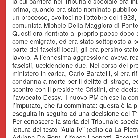
la cui carriera nel Tribunale speciale era in
prima, quando era stato nominato pubblico 
un processo, svoltosi nell’ottobre del 1928,
comunista Michele Della Maggiora di Pont
Questi era rientrato al proprio paese dopo a
come emigrato, ed era stato sottoposto a p
parte dei fascisti locali, gli era persino sta
lavoro. All’ennesima aggressione aveva rea
fascisti, uccidendone due. Nel corso del pr
ministero in carica, Carlo Baratelli, si era ri
condanna a morte per il delitto di strage, 
scontro con il presidente Cristini, che decise
l’avvocato Dessy. Il nuovo PM chiese la c
l’imputato, che fu comminata: questa è la 
eseguita in seguito ad una decisione del Tr
Per conoscere la storia del Tribunale specia
lettura del testo “Aula IV” (edito da La Pie
Adriano Da Pont, Alfonso Leonetti, Pasqual