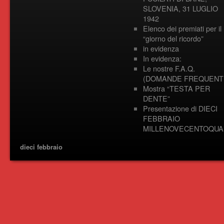
SLOVENIA, 31 LUGLIO
1942
Elenco dei premiati per il
“giorno del ricordo”
in evidenza
In evidenza:
Le nostre F.A.Q.
(DOMANDE FREQUENTI
Mostra “TESTA PER
DENTE”
Presentazione di DIECI
FEBBRAIO
MILLENOVECENTOQUA
dieci febbraio