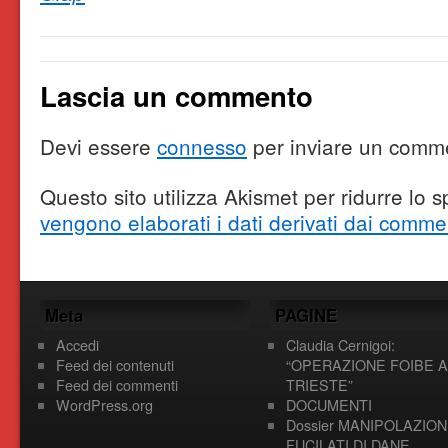
Lascia un commento
Devi essere
connesso
per inviare un comm
Questo sito utilizza Akismet per ridurre lo
vengono elaborati i dati derivati dai comme
Meta
PAGINE
Accedi
Claudia Cernigoi:
Feed dei contenuti
“OPERAZIONE FOIBE A
Feed dei commenti
TRIESTE”
WordPress.org
DOCUMENTI
Dossier MANIPOLAZION
FUCILATI DI DANE,