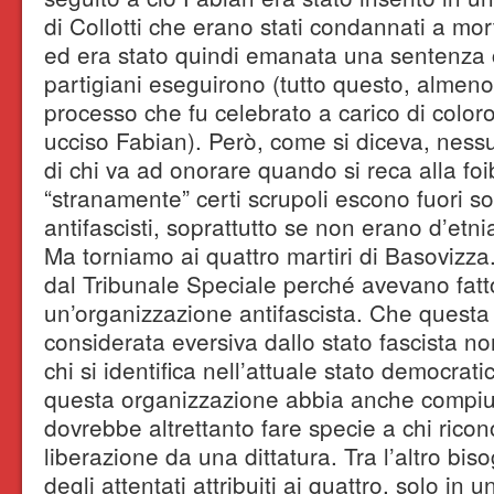
di Collotti che erano stati condannati a mort
ed era stato quindi emanata una sentenza co
partigiani eseguirono (tutto questo, almeno,
processo che fu celebrato a carico di colo
ucciso Fabian). Però, come si diceva, ness
di chi va ad onorare quando si reca alla fo
“stranamente” certi scrupoli escono fuori so
antifascisti, soprattutto se non erano d’etnia
Ma torniamo ai quattro martiri di Basovizza
dal Tribunale Speciale perché avevano fatt
un’organizzazione antifascista. Che questa
considerata eversiva dallo stato fascista n
chi si identifica nell’attuale stato democrati
questa organizzazione abbia anche compiut
dovrebbe altrettanto fare specie a chi riconosc
liberazione da una dittatura. Tra l’altro bi
degli attentati attribuiti ai quattro, solo i