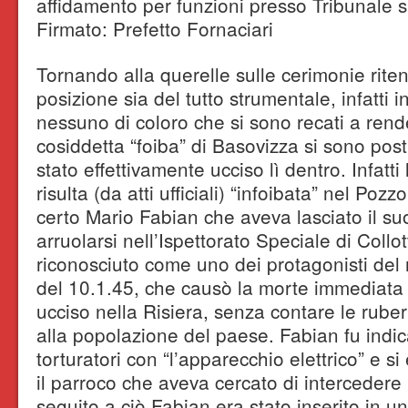
affidamento per funzioni presso Tribunale s
Firmato: Prefetto Fornaciari
Tornando alla querelle sulle cerimonie rite
posizione sia del tutto strumentale, infatti in
nessuno di coloro che si sono recati a ren
cosiddetta “foiba” di Basovizza si sono posti
stato effettivamente ucciso lì dentro. Infatt
risulta (da atti ufficiali) “infoibata” nel Poz
certo Mario Fabian che aveva lasciato il suo
arruolarsi nell’Ispettorato Speciale di Collot
riconosciuto come uno dei protagonisti del 
del 10.1.45, che causò la morte immediata d
ucciso nella Risiera, senza contare le ruberie
alla popolazione del paese. Fabian fu indi
torturatori con “l’apparecchio elettrico” e s
il parroco che aveva cercato di intercedere p
seguito a ciò Fabian era stato inserito in un