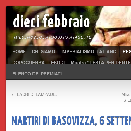
dieci febbraio
MILLENOVECENTOQUARANTASETTE
HOME
CHI SIAMO
IMPERIALISMO ITALIANO
RE
DOPOGUERRA
ESODI
Mostra “TESTA PER DENTE
ELENCO DEI PREMIATI
←
LADRI DI LAMPADE.
Mira
SIL
MARTIRI DI BASOVIZZA, 6 SETTE