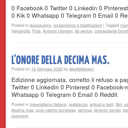
0 Facebook 0 Twitter 0 Linkedin 0 Pintere
0 Kik 0 Whatsapp 0 Telegram 0 Email 0 Re
Posted in
dopoguerra
,
revisionismo e falsificazioni
|
Tagged
mari
Vergarolla
,
Pola
,
Antonio Usmiani
,
de winton
,
comandante borg
L’ONORE DELLA DECIMA MAS.
Posted on
19 Gennaio 2026
by
diecifebbraio1
Edizione aggiornata, corretto il refuso a p
Twitter 0 Linkedin 0 Pinterest 0 Facebook-
Whatsapp 0 Telegram 0 Email 0 Reddit
Posted in
imperialismo italiano
,
resistenza
,
articoli e testi
,
libri, o
decima mas
,
junio valerio borghese
,
tarnova
,
tenente carollo
,
ba
comment