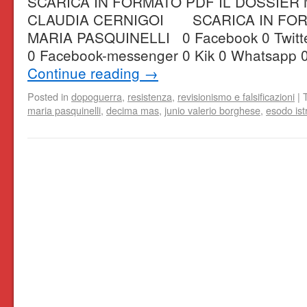
SCARICA IN FORMATO PDF IL DOSSIER 
CLAUDIA CERNIGOI SCARICA IN FOR
MARIA PASQUINELLI 0 Facebook 0 Twitter 
0 Facebook-messenger 0 Kik 0 Whatsapp 
Continue reading
→
Posted in
dopoguerra
,
resistenza
,
revisionismo e falsificazioni
|
maria pasquinelli
,
decima mas
,
junio valerio borghese
,
esodo ist