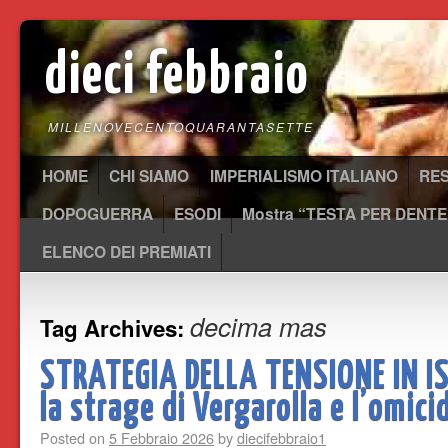
dieci febbraio
MILLENOVECENTOQUARANTASETTE
HOME
CHI SIAMO
IMPERIALISMO ITALIANO
RE
DOPOGUERRA
ESODI
Mostra “TESTA PER DENTE
ELENCO DEI PREMIATI
decima mas
Tag Archives:
STRATEGIA DELLA TENSIONE IN I
la strage di Vergarolla e l’omic
Posted on
5 Febbraio 2026
by
diecifebbraio1