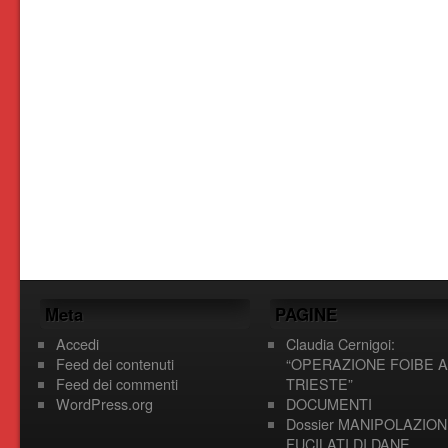
Meta
PAGINE
Accedi
Claudia Cernigoi:
Feed dei contenuti
“OPERAZIONE FOIBE A
Feed dei commenti
TRIESTE”
WordPress.org
DOCUMENTI
Dossier MANIPOLAZION
FUCILATI DI DANE,