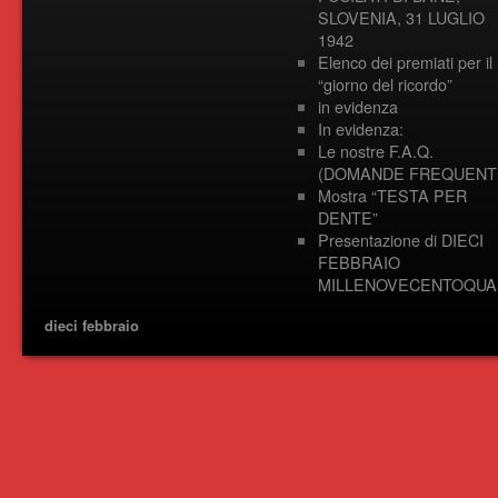
SLOVENIA, 31 LUGLIO
1942
Elenco dei premiati per il
“giorno del ricordo”
in evidenza
In evidenza:
Le nostre F.A.Q.
(DOMANDE FREQUENTI
Mostra “TESTA PER
DENTE”
Presentazione di DIECI
FEBBRAIO
MILLENOVECENTOQUA
dieci febbraio