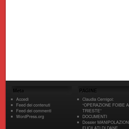
Meta
PAGINE
Accedi
Claudia Cernigoi:
Feed dei contenuti
“OPERAZIONE FOIBE A
Feed dei commenti
TRIESTE”
WordPress.org
DOCUMENTI
Dossier MANIPOLAZION
FUCILATI DI DANE,