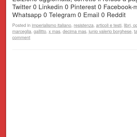
Twitter 0 Linkedin 0 Pinterest 0 Facebook-
Whatsapp 0 Telegram 0 Email 0 Reddit
Posted in
imperialismo italiano
,
resistenza
,
articoli e testi
,
libri, o
marceglia
,
gallitto
,
x mas
,
decima mas
,
junio valerio borghese
,
t
comment