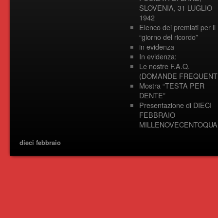
SLOVENIA, 31 LUGLIO
1942
Elenco dei premiati per il
“giorno del ricordo”
in evidenza
In evidenza:
Le nostre F.A.Q.
(DOMANDE FREQUENTI
Mostra “TESTA PER
DENTE”
Presentazione di DIECI
FEBBRAIO
MILLENOVECENTOQUA
dieci febbraio