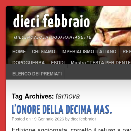
dieci febbraio
MILLENOVECENTOQUARANTASETTE
HOME
CHI SIAMO
IMPERIALISMO ITALIANO
RE
DOPOGUERRA
ESODI
Mostra “TESTA PER DENTE
ELENCO DEI PREMIATI
tarnova
Tag Archives:
L’ONORE DELLA DECIMA MAS.
Posted on
19 Gennaio 2026
by
diecifebbraio1
Edizione aggiornata, corretto il refuso a p