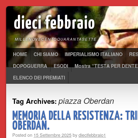
dieci febbraio
MILLENOVECENTOQUARANTASETTE
HOME
CHI SIAMO
IMPERIALISMO ITALIANO
RE
DOPOGUERRA
ESODI
Mostra “TESTA PER DENTE
ELENCO DEI PREMIATI
piazza Oberdan
Tag Archives:
MEMORIA DELLA RESISTENZA: TRI
OBERDAN.
Posted on
15 Settembre 2025
by
diecifebbraio1