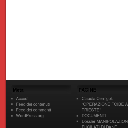
Meta
PAGINE
Accedi
Claudia Cernigoi:
Feed dei contenuti
“OPERAZIONE FOIBE A
Feed dei commenti
TRIESTE”
WordPress.org
DOCUMENTI
Dossier MANIPOLAZION
FUCILATI DI DANE,