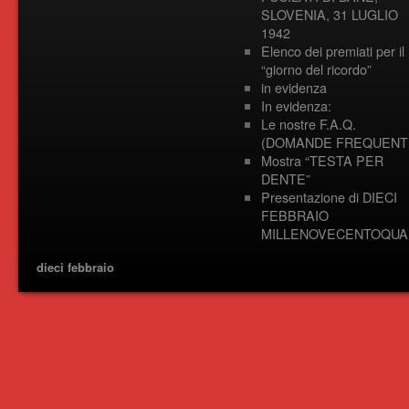
SLOVENIA, 31 LUGLIO
1942
Elenco dei premiati per il
“giorno del ricordo”
in evidenza
In evidenza:
Le nostre F.A.Q.
(DOMANDE FREQUENTI
Mostra “TESTA PER
DENTE”
Presentazione di DIECI
FEBBRAIO
MILLENOVECENTOQUA
dieci febbraio