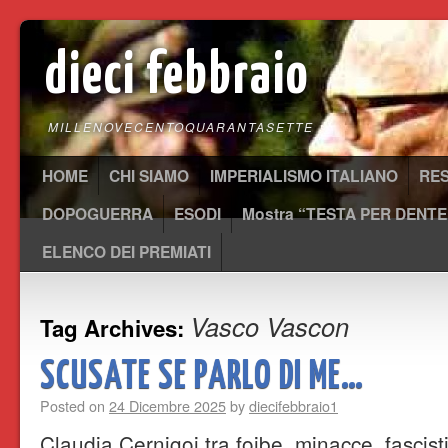
dieci febbraio
MILLENOVECENTOQUARANTASETTE
HOME
CHI SIAMO
IMPERIALISMO ITALIANO
RE
DOPOGUERRA
ESODI
Mostra “TESTA PER DENTE
ELENCO DEI PREMIATI
Vasco Vascon
Tag Archives:
SCUSATE SE PARLO DI ME…
Posted on
24 Dicembre 2025
by
diecifebbraio1
Claudia Cernigoi tra foibe, minacce, fascisti