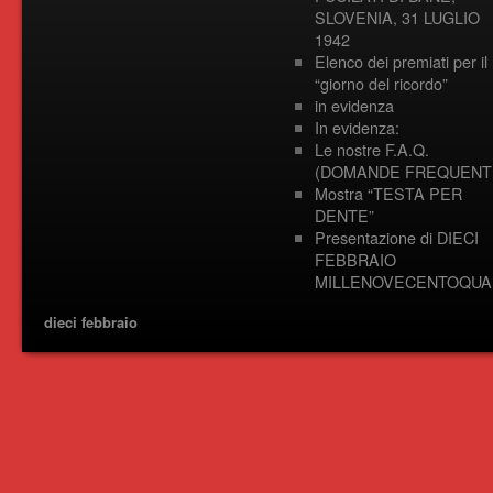
SLOVENIA, 31 LUGLIO
1942
Elenco dei premiati per il
“giorno del ricordo”
in evidenza
In evidenza:
Le nostre F.A.Q.
(DOMANDE FREQUENTI
Mostra “TESTA PER
DENTE”
Presentazione di DIECI
FEBBRAIO
MILLENOVECENTOQUA
dieci febbraio