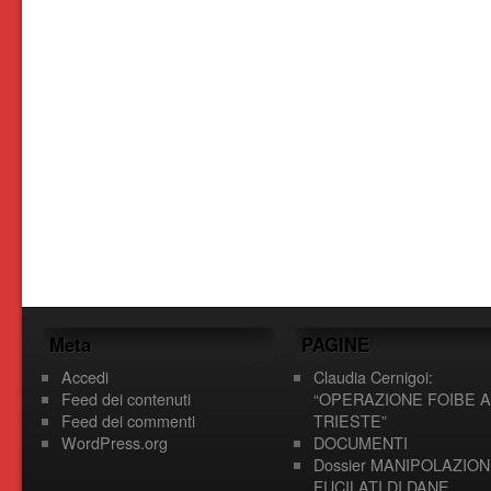
Meta
PAGINE
Accedi
Claudia Cernigoi:
Feed dei contenuti
“OPERAZIONE FOIBE A
Feed dei commenti
TRIESTE”
WordPress.org
DOCUMENTI
Dossier MANIPOLAZION
FUCILATI DI DANE,