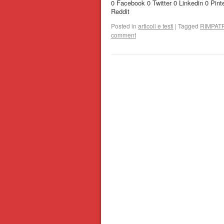
0 Facebook 0 Twitter 0 Linkedin 0 Pi
Reddit
Posted in
articoli e testi
|
Tagged
RIMPATR
comment