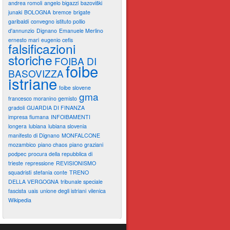
andrea romoli
angelo bigazzi
bazoviški
junaki
BOLOGNA
bremce
brigate
garibaldi
convegno istituto pollio
d'annunzio
Dignano
Emanuele Merlino
ernesto mari
eugenio cefis
falsificazioni
storiche
FOIBA DI
foibe
BASOVIZZA
istriane
foibe slovene
gma
francesco moranino gemisto
gradoli
GUARDIA DI FINANZA
impresa fiumana
INFOIBAMENTI
longera
lubiana
lubiana slovenia
manifesto di Dignano
MONFALCONE
mozambico
piano chaos
piano graziani
podpec
procura della repubblica di
trieste
repressione
REVISIONISMO
squadristi
stefania conte
TRENO
DELLA VERGOGNA
tribunale speciale
fascista
uais
unione degli istriani
vilenica
Wikipedia