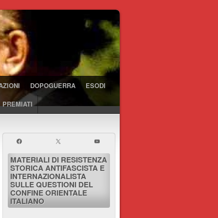
AZIONI
DOPOGUERRA
ESODI
 PREMIATI
MATERIALI DI RESISTENZA
STORICA ANTIFASCISTA E
INTERNAZIONALISTA
SULLE QUESTIONI DEL
CONFINE ORIENTALE
ITALIANO