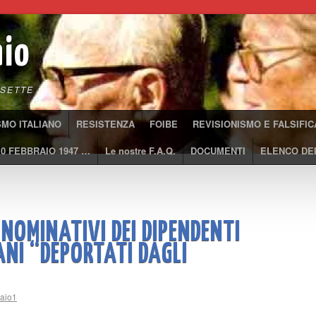
aio
SETTE
SMO ITALIANO
RESISTENZA
FOIBE
REVISIONISMO E FALSIFIC
10 FEBBRAIO 1947 …
Le nostre F.A.Q.
DOCUMENTI
ELENCO DEI
 NOMINATIVI DEI DIPENDENTI
NI “DEPORTATI DAGLI
raio1