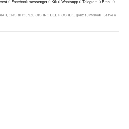
nterest 0 Facebook-messenger 0 Kik 0 Whatsapp 0 Telegram 0 Email 0
IATI
,
ONORIFICENZE GIORNO DEL RICORDO
,
gorizia
,
infoibati
|
Leave a