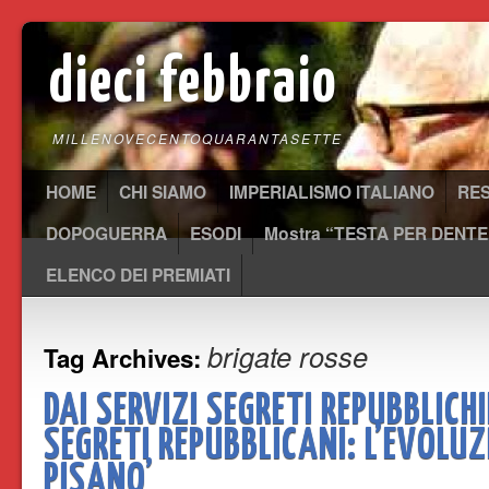
dieci febbraio
MILLENOVECENTOQUARANTASETTE
HOME
CHI SIAMO
IMPERIALISMO ITALIANO
RE
DOPOGUERRA
ESODI
Mostra “TESTA PER DENTE
ELENCO DEI PREMIATI
brigate rosse
Tag Archives:
DAI SERVIZI SEGRETI REPUBBLICHI
SEGRETI REPUBBLICANI: L’EVOLUZ
PISANO’