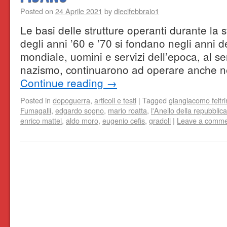
Posted on
24 Aprile 2021
by
diecifebbraio1
Le basi delle strutture operanti durante la 
degli anni ’60 e ’70 si fondano negli anni d
mondiale, uomini e servizi dell’epoca, al se
nazismo, continuarono ad operare anche n
Continue reading
→
Posted in
dopoguerra
,
articoli e testi
|
Tagged
giangiacomo feltrin
Fumagalli
,
edgardo sogno
,
mario roatta
,
l'Anello della repubblica
enrico mattei
,
aldo moro
,
eugenio cefis
,
gradoli
|
Leave a comme