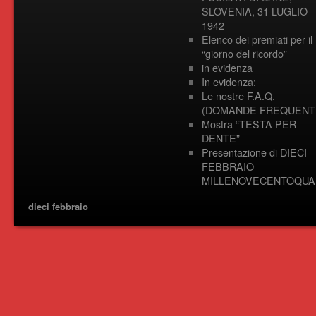
SLOVENIA, 31 LUGLIO
1942
Elenco dei premiati per il
“giorno del ricordo”
in evidenza
In evidenza:
Le nostre F.A.Q.
(DOMANDE FREQUENTI
Mostra “TESTA PER
DENTE”
Presentazione di DIECI
FEBBRAIO
MILLENOVECENTOQUA
dieci febbraio