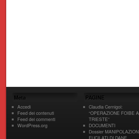
Meta
PAGINE
Accedi
Claudia Cernigoi:
Feed dei contenuti
“OPERAZIONE FOIBE A
Feed dei commenti
TRIESTE”
WordPress.org
DOCUMENTI
Dossier MANIPOLAZION
FUCILATI DI DANE,