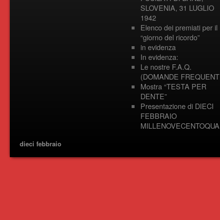
SLOVENIA, 31 LUGLIO
1942
Elenco dei premiati per il
“giorno del ricordo”
in evidenza
In evidenza:
Le nostre F.A.Q.
(DOMANDE FREQUENTI
Mostra “TESTA PER
DENTE”
Presentazione di DIECI
FEBBRAIO
MILLENOVECENTOQUA
dieci febbraio