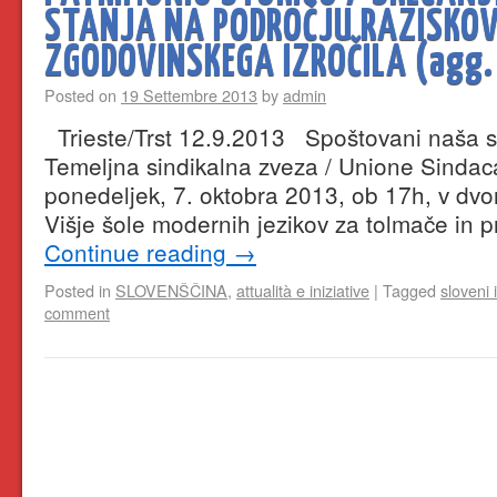
STANJA NA PODROČJU RAZISKO
ZGODOVINSKEGA IZROČILA (agg
Posted on
19 Settembre 2013
by
admin
Trieste/Trst 12.9.2013 Spoštovani naša si
Temeljna sindikalna zveza / Unione Sindaca
ponedeljek, 7. oktobra 2013, ob 17h, v dvo
Višje šole modernih jezikov za tolmače in p
Continue reading
→
Posted in
SLOVENŠČINA
,
attualità e iniziative
|
Tagged
sloveni i
comment