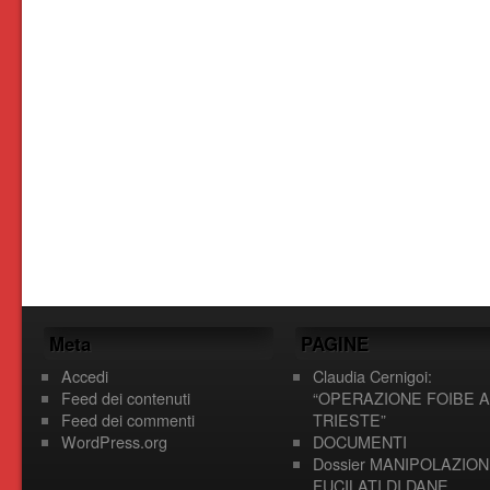
Meta
PAGINE
Accedi
Claudia Cernigoi:
Feed dei contenuti
“OPERAZIONE FOIBE A
Feed dei commenti
TRIESTE”
WordPress.org
DOCUMENTI
Dossier MANIPOLAZION
FUCILATI DI DANE,