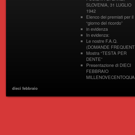
SLOVENIA, 31 LUGLIO
1942
Elenco dei premiati per il
“giorno del ricordo”
in evidenza
In evidenza:
Le nostre F.A.Q.
(DOMANDE FREQUENTI
Mostra “TESTA PER
DENTE”
Presentazione di DIECI
FEBBRAIO
MILLENOVECENTOQUA
dieci febbraio