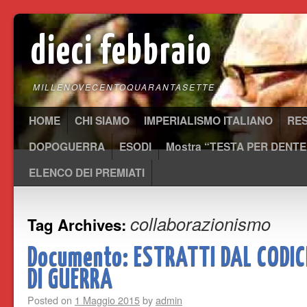
dieci febbraio
MILLENOVECENTOQUARANTASETTE
HOME
CHI SIAMO
IMPERIALISMO ITALIANO
RE
DOPOGUERRA
ESODI
Mostra “TESTA PER DENTE
ELENCO DEI PREMIATI
collaborazionismo
Tag Archives:
Documento: ESTRATTI DAL CODIC
DI GUERRA
Posted on
1 Maggio 2015
by
admin