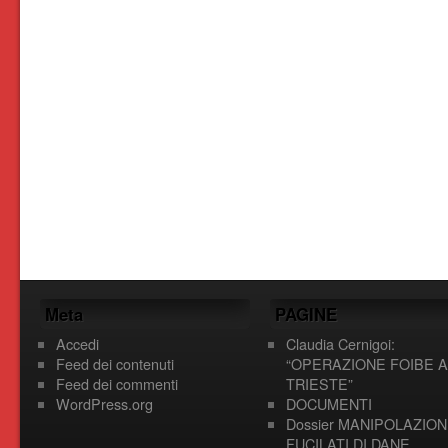
Meta
PAGINE
Accedi
Claudia Cernigoi:
Feed dei contenuti
“OPERAZIONE FOIBE A
Feed dei commenti
TRIESTE”
WordPress.org
DOCUMENTI
Dossier MANIPOLAZION
FUCILATI DI DANE,