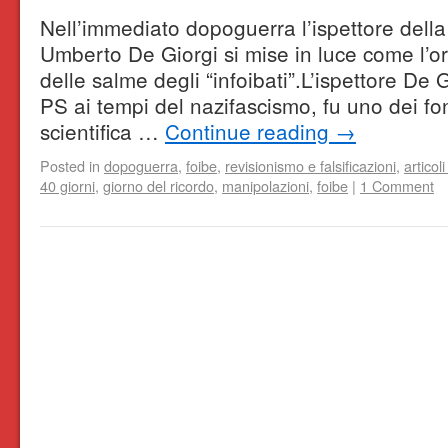
Nell’immediato dopoguerra l’ispettore della
Umberto De Giorgi si mise in luce come l’o
delle salme degli “infoibati”.L’ispettore De 
PS ai tempi del nazifascismo, fu uno dei fon
scientifica …
Continue reading
→
Posted in
dopoguerra
,
foibe
,
revisionismo e falsificazioni
,
articoli
40 giorni
,
giorno del ricordo
,
manipolazioni
,
foibe
|
1 Comment