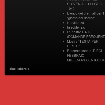
SLOVENIA, 31 LUGLIO
1942
Elenco dei premiati per il
“giorno del ricordo”
in evidenza
In evidenza:
Le nostre F.A.Q.
(DOMANDE FREQUENTI
Mostra “TESTA PER
DENTE”
Presentazione di DIECI
FEBBRAIO
MILLENOVECENTOQUA
dieci febbraio