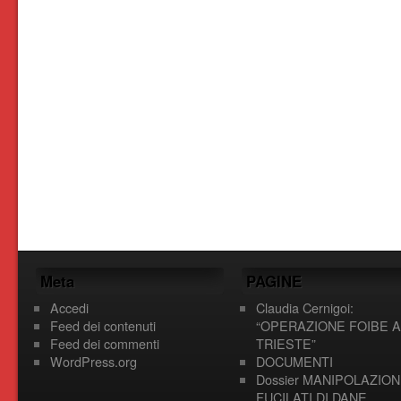
Meta
PAGINE
Accedi
Claudia Cernigoi:
Feed dei contenuti
“OPERAZIONE FOIBE A
Feed dei commenti
TRIESTE”
WordPress.org
DOCUMENTI
Dossier MANIPOLAZION
FUCILATI DI DANE,