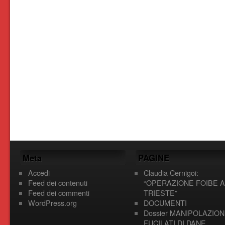
Meta
PAGINE
Accedi
Claudia Cernigoi:
Feed dei contenuti
“OPERAZIONE FOIBE A
Feed dei commenti
TRIESTE”
WordPress.org
DOCUMENTI
Dossier MANIPOLAZION
FUCILATI DI DANE,