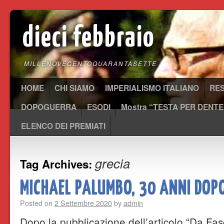
dieci febbraio
MILLENOVECENTOQUARANTASETTE
HOME
CHI SIAMO
IMPERIALISMO ITALIANO
RE
DOPOGUERRA
ESODI
Mostra “TESTA PER DENTE
ELENCO DEI PREMIATI
grecia
Tag Archives:
MICHAEL PALUMBO, 30 ANNI DOP
Posted on
2 Settembre 2020
by
admin
Dopo la pubblicazione dell’articolo “Da Fas