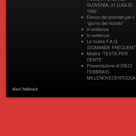
SLOVENIA, 31 LUGLIO
1942
Elenco dei premiati per il
“giorno del ricordo”
in evidenza
In evidenza:
Le nostre F.A.Q.
(DOMANDE FREQUENTI
Mostra “TESTA PER
DENTE”
Presentazione di DIECI
FEBBRAIO
MILLENOVECENTOQUA
dieci febbraio