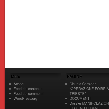
Meta
PAGINE
Accedi
Claudia Cernigoi:
Feed dei contenuti
“OPERAZIONE FOIBE A
Feed dei commenti
TRIESTE”
WordPress.org
DOCUMENTI
Dossier MANIPOLAZION
FUCILATI DI DANE,