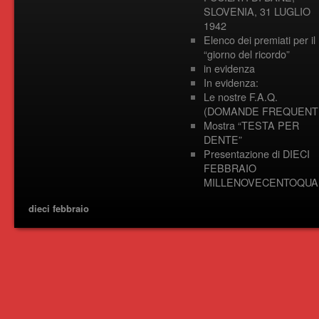
SLOVENIA, 31 LUGLIO
1942
Elenco dei premiati per il
“giorno del ricordo”
in evidenza
In evidenza:
Le nostre F.A.Q.
(DOMANDE FREQUENTI
Mostra “TESTA PER
DENTE”
Presentazione di DIECI
FEBBRAIO
MILLENOVECENTOQUA
dieci febbraio