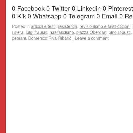
0 Facebook 0 Twitter 0 Linkedin 0 Pintere
0 Kik 0 Whatsapp 0 Telegram 0 Email 0 Re
Posted in
articoli e testi
,
resistenza
,
revisionismo e falsificazioni
|
risiera
,
luigi frausin
,
nazifascismo
,
piazza Oberdan
,
pino robusti
,
peteani
,
Domenico Riva-Ribarič
|
Leave a comment