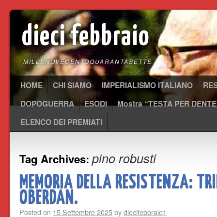
dieci febbraio
MILLENOVECENTOQUARANTASETTE
HOME
CHI SIAMO
IMPERIALISMO ITALIANO
RE
DOPOGUERRA
ESODI
Mostra “TESTA PER DENTE
ELENCO DEI PREMIATI
pino robusti
Tag Archives:
MEMORIA DELLA RESISTENZA: TRI
OBERDAN.
Posted on
15 Settembre 2025
by
diecifebbraio1