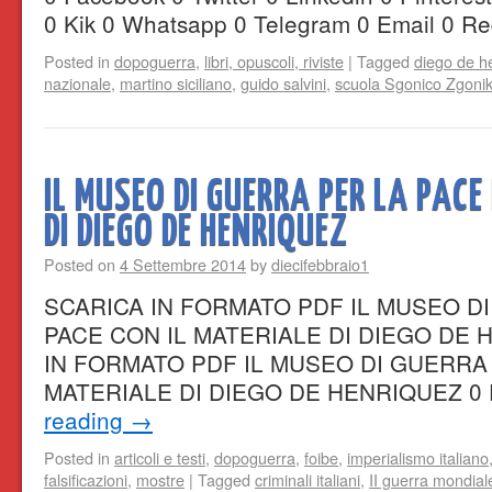
0 Kik 0 Whatsapp 0 Telegram 0 Email 0 Re
Posted in
dopoguerra
,
libri, opuscoli, riviste
|
Tagged
diego de h
nazionale
,
martino siciliano
,
guido salvini
,
scuola Sgonico Zgoni
IL MUSEO DI GUERRA PER LA PAC
DI DIEGO DE HENRIQUEZ
Posted on
4 Settembre 2014
by
diecifebbraio1
SCARICA IN FORMATO PDF IL MUSEO D
PACE CON IL MATERIALE DI DIEGO D
IN FORMATO PDF IL MUSEO DI GUERRA 
MATERIALE DI DIEGO DE HENRIQUEZ 0
reading
→
Posted in
articoli e testi
,
dopoguerra
,
foibe
,
imperialismo italiano
falsificazioni
,
mostre
|
Tagged
criminali italiani
,
II guerra mondial