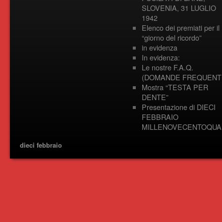
SLOVENIA, 31 LUGLIO
1942
Elenco dei premiati per il
“giorno del ricordo”
in evidenza
In evidenza:
Le nostre F.A.Q.
(DOMANDE FREQUENTI
Mostra “TESTA PER
DENTE”
Presentazione di DIECI
FEBBRAIO
MILLENOVECENTOQUA
dieci febbraio