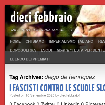
dieci febbraio
MILLENOVECENTOQUARANTASETTE
HOME
CHI SIAMO
IMPERIALISMO ITALIANO
RE
DOPOGUERRA
ESODI
Mostra “TESTA PER DENTE
ELENCO DEI PREMIATI
diego de henriquez
Tag Archives:
I FASCISTI CONTRO LE SCUOLE SL
Posted on
10 Settembre 2025
by
diecifebbraio1
0 Facebook 0 Twitter 0 Linkedin 0 Pintere