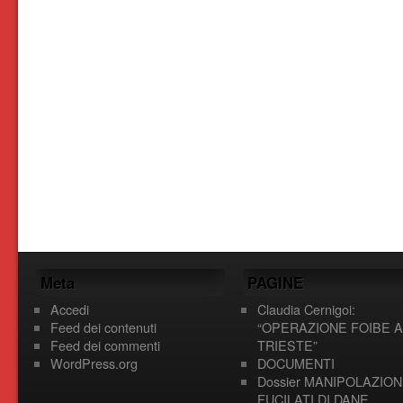
Meta
PAGINE
Accedi
Claudia Cernigoi:
Feed dei contenuti
“OPERAZIONE FOIBE A
Feed dei commenti
TRIESTE”
WordPress.org
DOCUMENTI
Dossier MANIPOLAZION
FUCILATI DI DANE,