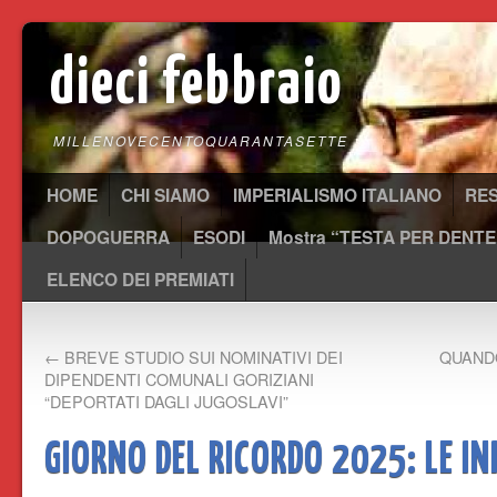
dieci febbraio
MILLENOVECENTOQUARANTASETTE
HOME
CHI SIAMO
IMPERIALISMO ITALIANO
RE
DOPOGUERRA
ESODI
Mostra “TESTA PER DENTE
ELENCO DEI PREMIATI
←
BREVE STUDIO SUI NOMINATIVI DEI
QUANDO
DIPENDENTI COMUNALI GORIZIANI
“DEPORTATI DAGLI JUGOSLAVI”
GIORNO DEL RICORDO 2025: LE IN