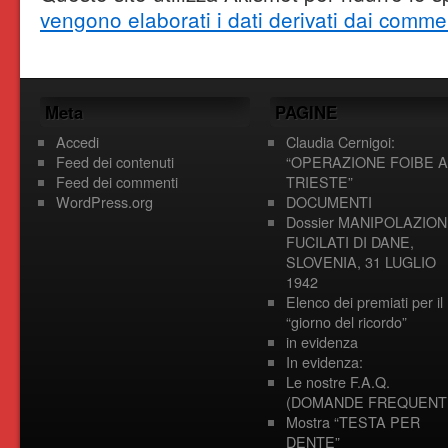
vengono elaborati i dati derivati dai comme
Meta
PAGINE
Accedi
Claudia Cernigoi:
Feed dei contenuti
“OPERAZIONE FOIBE A
Feed dei commenti
TRIESTE”
WordPress.org
DOCUMENTI
Dossier MANIPOLAZION
FUCILATI DI DANE,
SLOVENIA, 31 LUGLIO
1942
Elenco dei premiati per il
“giorno del ricordo”
in evidenza
In evidenza:
Le nostre F.A.Q.
(DOMANDE FREQUENTI
Mostra “TESTA PER
DENTE”