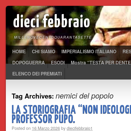
dieci febbraio
MILLENOVECENTOQUARANTASETTE
HOME
CHI SIAMO
IMPERIALISMO ITALIANO
RE
DOPOGUERRA
ESODI
Mostra “TESTA PER DENTE
ELENCO DEI PREMIATI
nemici del popolo
Tag Archives:
LA STORIOGRAFIA “NON IDEOLOGI
PROFESSOR PUPO.
Posted on
16 Marzo 2026
by
diecifebbraio1