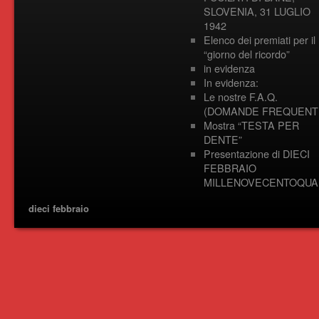
SLOVENIA, 31 LUGLIO
1942
Elenco dei premiati per il
“giorno del ricordo”
in evidenza
In evidenza:
Le nostre F.A.Q.
(DOMANDE FREQUENTI
Mostra “TESTA PER
DENTE”
Presentazione di DIECI
FEBBRAIO
MILLENOVECENTOQUA
dieci febbraio