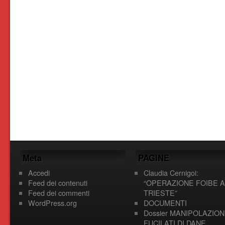
Meta
PAGINE
Accedi
Claudia Cernigoi:
Feed dei contenuti
“OPERAZIONE FOIBE A
Feed dei commenti
TRIESTE”
WordPress.org
DOCUMENTI
Dossier MANIPOLAZION
FUCILATI DI DANE,