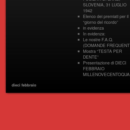
SLOVENIA, 31 LUGLIO
1942
Elenco dei premiati per il
“giorno del ricordo”
in evidenza
In evidenza:
Le nostre F.A.Q.
(DOMANDE FREQUENTI
Mostra “TESTA PER
DENTE”
Presentazione di DIECI
FEBBRAIO
MILLENOVECENTOQUA
dieci febbraio