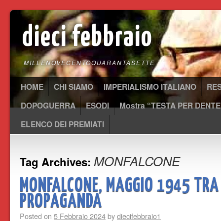
dieci febbraio
MILLENOVECENTOQUARANTASETTE
HOME
CHI SIAMO
IMPERIALISMO ITALIANO
RE
DOPOGUERRA
ESODI
Mostra “TESTA PER DENTE
ELENCO DEI PREMIATI
MONFALCONE
Tag Archives:
MONFALCONE, MAGGIO 1945 TRA 
PROPAGANDA
Posted on
5 Febbraio 2024
by
diecifebbraio1