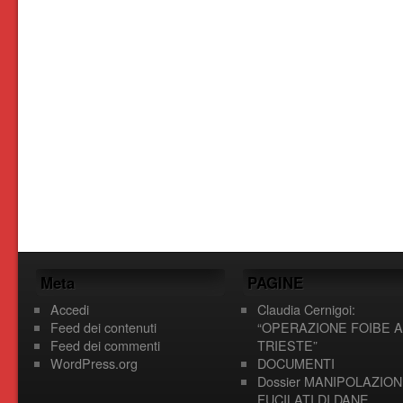
Meta
PAGINE
Accedi
Claudia Cernigoi:
Feed dei contenuti
“OPERAZIONE FOIBE A
Feed dei commenti
TRIESTE”
WordPress.org
DOCUMENTI
Dossier MANIPOLAZION
FUCILATI DI DANE,