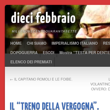
dieci febbraio
MILLENOVECENTOQUARANTASETTE
HOME
CHI SIAMO
IMPERIALISMO ITALIANO
RE
DOPOGUERRA
ESODI
Mostra “TESTA PER DENTE
ELENCO DEI PREMIATI
←
IL CAPITANO ROMOLI E LE FOIBE.
VOLANTINO
OVVERO: 
IL “TRENO DELLA VERGOGNA”.