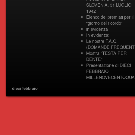
SLOVENIA, 31 LUGLIO
1942
Elenco dei premiati per il
“giorno del ricordo”
in evidenza
In evidenza:
Le nostre F.A.Q.
(DOMANDE FREQUENTI
Mostra “TESTA PER
DENTE”
Presentazione di DIECI
FEBBRAIO
MILLENOVECENTOQUA
dieci febbraio