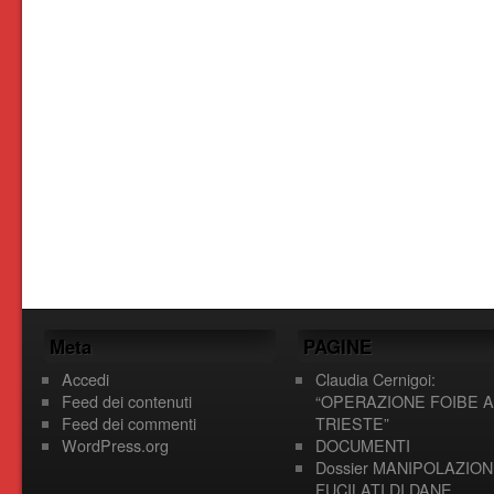
Meta
PAGINE
Accedi
Claudia Cernigoi:
Feed dei contenuti
“OPERAZIONE FOIBE A
Feed dei commenti
TRIESTE”
WordPress.org
DOCUMENTI
Dossier MANIPOLAZION
FUCILATI DI DANE,