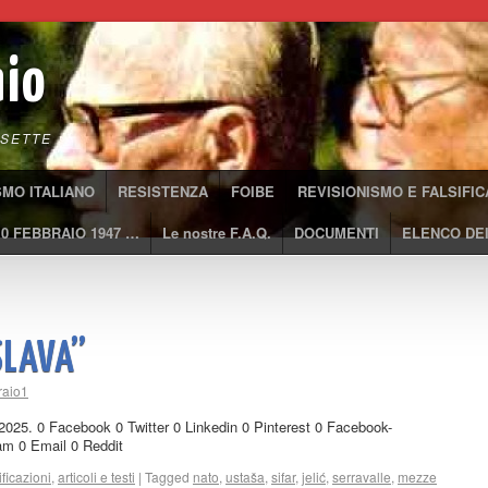
aio
SETTE
SMO ITALIANO
RESISTENZA
FOIBE
REVISIONISMO E FALSIFIC
10 FEBBRAIO 1947 …
Le nostre F.A.Q.
DOCUMENTI
ELENCO DEI
SLAVA”
raio1
e 2025. 0 Facebook 0 Twitter 0 Linkedin 0 Pinterest 0 Facebook-
m 0 Email 0 Reddit
ificazioni
,
articoli e testi
|
Tagged
nato
,
ustaša
,
sifar
,
jelić
,
serravalle
,
mezze