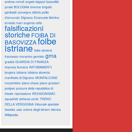
andrea romoli
angelo bigazzi
bazoviški
junaki
BOLOGNA
bremce
brigate
garibaldi
convegno istituto pollio
d'annunzio
Dignano
Emanuele Merlino
ernesto mari
eugenio cefis
falsificazioni
storiche
FOIBA DI
foibe
BASOVIZZA
istriane
foibe slovene
gma
francesco moranino gemisto
gradoli
GUARDIA DI FINANZA
impresa fiumana
INFOIBAMENTI
longera
lubiana
lubiana slovenia
manifesto di Dignano
MONFALCONE
mozambico
piano chaos
piano graziani
podpec
procura della repubblica di
trieste
repressione
REVISIONISMO
squadristi
stefania conte
TRENO
DELLA VERGOGNA
tribunale speciale
fascista
uais
unione degli istriani
vilenica
Wikipedia