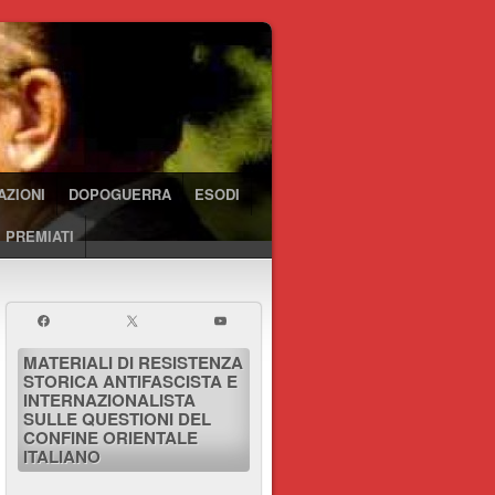
AZIONI
DOPOGUERRA
ESODI
 PREMIATI
MATERIALI DI RESISTENZA
STORICA ANTIFASCISTA E
INTERNAZIONALISTA
SULLE QUESTIONI DEL
CONFINE ORIENTALE
ITALIANO