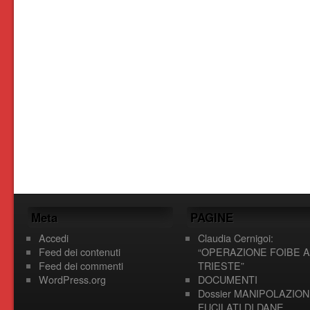
Meta
PAGINE
Accedi
Claudia Cernigoi:
Feed dei contenuti
“OPERAZIONE FOIBE A
Feed dei commenti
TRIESTE”
WordPress.org
DOCUMENTI
Dossier MANIPOLAZION
FUCILATI DI DANE,