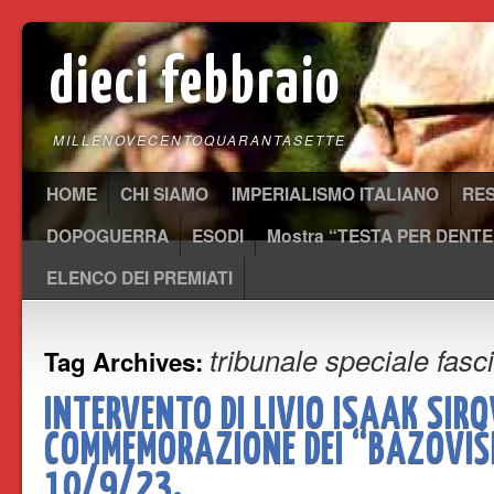
dieci febbraio
MILLENOVECENTOQUARANTASETTE
HOME
CHI SIAMO
IMPERIALISMO ITALIANO
RE
DOPOGUERRA
ESODI
Mostra “TESTA PER DENTE
ELENCO DEI PREMIATI
tribunale speciale fasc
Tag Archives:
INTERVENTO DI LIVIO ISAAK SIR
COMMEMORAZIONE DEI “BAZOVIŠK
10/9/23.