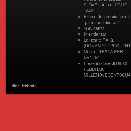
SLOVENIA, 31 LUGLIO
1942
Elenco dei premiati per il
“giorno del ricordo”
in evidenza
In evidenza:
Le nostre F.A.Q.
(DOMANDE FREQUENTI
Mostra “TESTA PER
DENTE”
Presentazione di DIECI
FEBBRAIO
MILLENOVECENTOQUA
dieci febbraio