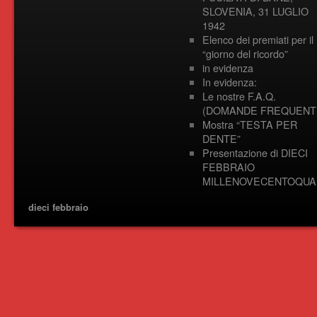
SLOVENIA, 31 LUGLIO
1942
Elenco dei premiati per il
“giorno del ricordo”
in evidenza
In evidenza:
Le nostre F.A.Q.
(DOMANDE FREQUENTI
Mostra “TESTA PER
DENTE”
Presentazione di DIECI
FEBBRAIO
MILLENOVECENTOQUA
dieci febbraio