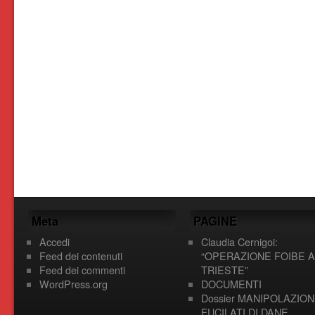
Meta
PAGINE
Accedi
Claudia Cernigoi:
Feed dei contenuti
“OPERAZIONE FOIBE A
Feed dei commenti
TRIESTE”
WordPress.org
DOCUMENTI
Dossier MANIPOLAZION
FUCILATI DI DANE,