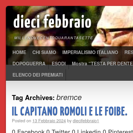
dieci febbraio
MILLENOVECENTOQUARANTASETTE
HOME
CHI SIAMO
IMPERIALISMO ITALIANO
RE
DOPOGUERRA
ESODI
Mostra “TESTA PER DENTE
ELENCO DEI PREMIATI
bremce
Tag Archives:
IL CAPITANO ROMOLI E LE FOIBE.
Posted on
13 Febbraio 2024
by
diecifebbraio1
0 Facebook 0 Twitter 0 Linkedin 0 Pintere