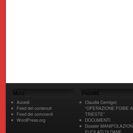
Meta
PAGINE
Accedi
Claudia Cernigoi:
Feed dei contenuti
“OPERAZIONE FOIBE A
Feed dei commenti
TRIESTE”
WordPress.org
DOCUMENTI
Dossier MANIPOLAZION
FUCILATI DI DANE,