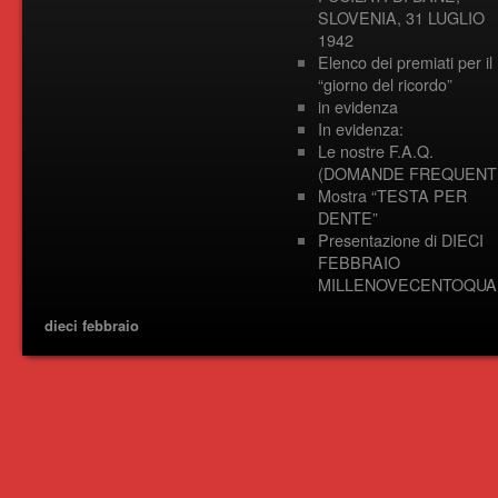
SLOVENIA, 31 LUGLIO
1942
Elenco dei premiati per il
“giorno del ricordo”
in evidenza
In evidenza:
Le nostre F.A.Q.
(DOMANDE FREQUENTI
Mostra “TESTA PER
DENTE”
Presentazione di DIECI
FEBBRAIO
MILLENOVECENTOQUA
dieci febbraio