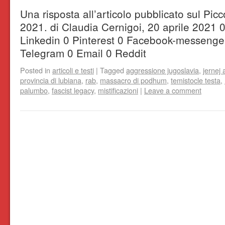
Una risposta all’articolo pubblicato sul Picco
2021. di Claudia Cernigoi, 20 aprile 2021 
Linkedin 0 Pinterest 0 Facebook-messenge
Telegram 0 Email 0 Reddit
Posted in
articoli e testi
|
Tagged
aggressione jugoslavia
,
jernej 
provincia di lubiana
,
rab
,
massacro di podhum
,
temistocle testa
,
palumbo
,
fascist legacy
,
mistificazioni
|
Leave a comment