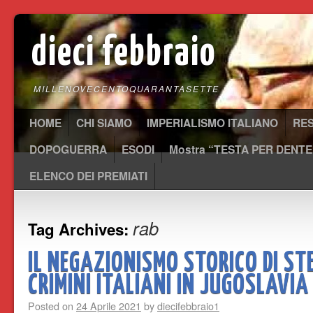
dieci febbraio
MILLENOVECENTOQUARANTASETTE
HOME
CHI SIAMO
IMPERIALISMO ITALIANO
RE
DOPOGUERRA
ESODI
Mostra “TESTA PER DENTE
ELENCO DEI PREMIATI
rab
Tag Archives:
IL NEGAZIONISMO STORICO DI ST
CRIMINI ITALIANI IN JUGOSLAVIA
Posted on
24 Aprile 2021
by
diecifebbraio1