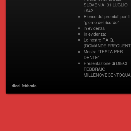
SLOVENIA, 31 LUGLIO
1942
Elenco dei premiati per il
“giorno del ricordo”
in evidenza
In evidenza:
Le nostre F.A.Q.
(DOMANDE FREQUENTI
Mostra “TESTA PER
DENTE”
Presentazione di DIECI
FEBBRAIO
MILLENOVECENTOQUA
dieci febbraio