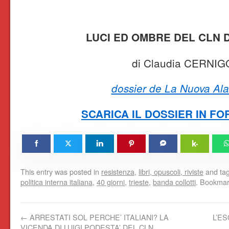
LUCI ED OMBRE DEL CLN D
di Claudia CERNIG
dossier de La Nuova Al
SCARICA IL DOSSIER IN F
This entry was posted in
resistenza
,
libri, opuscoli, riviste
and ta
politica interna italiana
,
40 giorni
,
trieste
,
banda collotti
. Bookmar
←
ARRESTATI SOL PERCHE’ ITALIANI? LA
L’E
VICENDA DI LUIGI PODESTA’ DEL CLN.