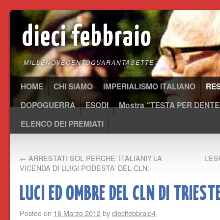
dieci febbraio
MILLENOVECENTOQUARANTASETTE
HOME
CHI SIAMO
IMPERIALISMO ITALIANO
RE
DOPOGUERRA
ESODI
Mostra “TESTA PER DENTE
ELENCO DEI PREMIATI
←
ARRESTATI SOL PERCHE’ ITALIANI? LA
L’E
VICENDA DI LUIGI PODESTA’ DEL CLN.
LUCI ED OMBRE DEL CLN DI TRIEST
Posted on
16 Marzo 2012
by
diecifebbraio4