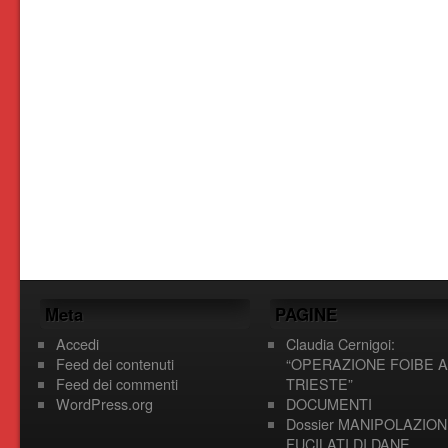
Meta
PAGINE
Accedi
Claudia Cernigoi:
Feed dei contenuti
“OPERAZIONE FOIBE A
Feed dei commenti
TRIESTE”
WordPress.org
DOCUMENTI
Dossier MANIPOLAZION
FUCILATI DI DANE,