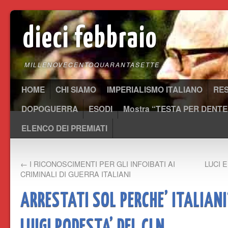
dieci febbraio
MILLENOVECENTOQUARANTASETTE
HOME
CHI SIAMO
IMPERIALISMO ITALIANO
RE
DOPOGUERRA
ESODI
Mostra “TESTA PER DENTE
ELENCO DEI PREMIATI
←
I RICONOSCIMENTI PER GLI INFOIBATI AI
LUCI 
CRIMINALI DI GUERRA ITALIANI
ARRESTATI SOL PERCHE’ ITALIANI
LUIGI PODESTA’ DEL CLN.