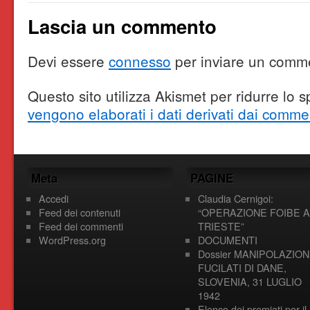
Lascia un commento
Devi essere
connesso
per inviare un comm
Questo sito utilizza Akismet per ridurre lo
vengono elaborati i dati derivati dai comme
Meta
PAGINE
Accedi
Claudia Cernigoi:
Feed dei contenuti
“OPERAZIONE FOIBE A
Feed dei commenti
TRIESTE”
WordPress.org
DOCUMENTI
Dossier MANIPOLAZION
FUCILATI DI DANE,
SLOVENIA, 31 LUGLIO
1942
Elenco dei premiati per il