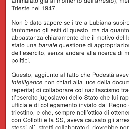
ammalato già al momento dell’arresto), mentr
Trieste nel 1947.
Non è dato sapere se i tre a Lubiana subir
tantomeno gli esiti di questo, ma da quant
abbastanza chiaramente che il motivo del l
stato una
questione di appropriazion
banale
dell’esercito, senza andare alla ricerca di mo
politici.
Questo, aggiunto al fatto che Podestà aveva
non chiari alla luce della docu
intelligence
reperita) di collaborare col nazifascismo tra
(l’esercito jugoslavo) dello Stato che lui 
ufficiale di collegamento inviato dal Regno
triestino, e che, sempre nell’ottica di otte
con Collotti e la SS, aveva causato gli arrest
stessi più stretti collaboratori, dovrebbe 