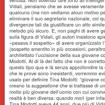
venosa. Non volendo fare torto all’intelli
Vidali, pensiamo che se avesse veramente 
qualcuno (ma non vediamo alcun motivo pe
eliminare il suo segretario nazionale, col 
divergenze tali da giustificare un atto simil
metodo più sicuro. E, non paghi di avere g
sulla figura di Vidali, gli autori insistono s
«pesava il sospetto» di avere organizzato l’
(sospetto smentito in più occasioni, peraltr
architettato l’uccisione della sua giovane 
Modotti. Al di là del fatto che non è corretto
questo tipo qua e là senza approfondire la
che le prove sono inesistenti, vorremmo evi
usato per definire Tina Modotti: “giovane 
creano la
che si trattasse di 
suggestione
molto più giovane dell’uomo con cui conviv
realtà è ben diversa: quando morì (per infar
Tina Modotti aveva 44 anni, due più di Vidal