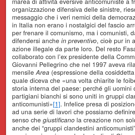
marea di attività eversive anticomuniste a f
organizzazione difensiva delle sinistre, ries
messaggio che i veri nemici della democraz
in Italia non erano i nostalgici del fascio arr
per frenare il comunismo, ma i comunisti, d
difendersi anche
, cioè pur in
in preventivo
azione illegale da parte loro. Del resto Fa
collaborato con l’ex presidente della Commis
Giovanni Pellegrino che nel 1997 aveva rilas
mensile
(espressione della cosiddett
Area
quale diceva che «una volta chiarite le foibe
storia interna del paese: perché gli uomini d
partigiani bianchi si sono uniti in gruppi cla
anticomunisti»
[1]
. Infelice presa di posizio
ad una serie di lavori che possiamo definir
senso che
la creazione non sol
giustificano
anche dei “gruppi clandestini anticomunisti”, 