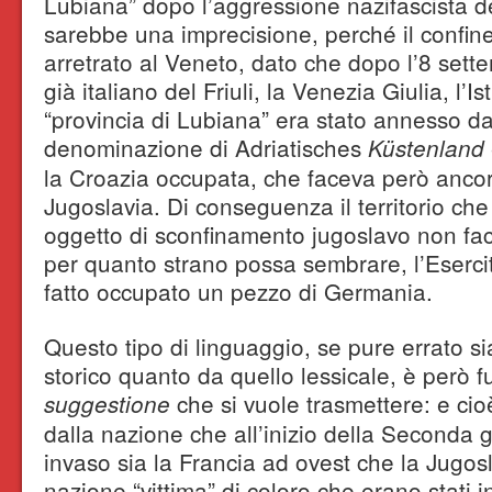
Lubiana” dopo l’aggressione nazifascista d
sarebbe una imprecisione, perché il confine
arretrato al Veneto, dato che dopo l’8 sette
già italiano del Friuli, la Venezia Giulia, l’I
“provincia di Lubiana” era stato annesso da
denominazione di Adriatisches
Küstenland
la Croazia occupata, che faceva però ancor
Jugoslavia. Di conseguenza il territorio ch
oggetto di sconfinamento jugoslavo non face
per quanto strano possa sembrare, l’Eserci
fatto occupato un pezzo di Germania.
Questo tipo di linguaggio, se pure errato si
storico quanto da quello lessicale, è però f
che si vuole trasmettere: e cioè
suggestione
dalla nazione che all’inizio della Seconda
invaso sia la Francia ad ovest che la Jugos
nazione “vittima” di coloro che erano stati 