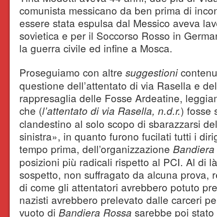
comunista messicano da ben prima di incon
essere stata espulsa dal Messico aveva la
sovietica e per il Soccorso Rosso in Germa
la guerra civile ed infine a Mosca.
Proseguiamo con altre
contenut
suggestioni
questione dell’attentato di via Rasella e de
rappresaglia delle Fosse Ardeatine, leggia
che (
) fosse 
l’attentato di via Rasella, n.d.r.
clandestino al solo scopo di sbarazzarsi de
sinistra», in quanto furono fucilati tutti i dirig
tempo prima, dell’organizzazione
Bandiera
posizioni più radicali rispetto al PCI. Al di l
sospetto, non suffragato da alcuna prova, 
di come gli attentatori avrebbero potuto pre
nazisti avrebbero prelevato dalle carceri per 
vuoto di
sarebbe poi stato
Bandiera Rossa