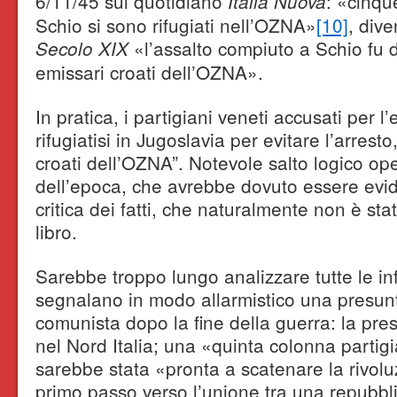
6/11/45 sul quotidiano
: «cinqu
Italia Nuova
Schio si sono rifugiati nell’OZNA»
[10]
, div
«l’assalto compiuto a Schio fu d
Secolo XIX
emissari croati dell’OZNA».
In pratica, i partigiani veneti accusati per l
rifugiatisi in Jugoslavia per evitare l’arrest
croati dell’OZNA”. Notevole salto logico op
dell’epoca, che avrebbe dovuto essere evid
critica dei fatti, che naturalmente non è stat
libro.
Sarebbe troppo lungo analizzare tutte le in
segnalano in modo allarmistico una presunta
comunista dopo la fine della guerra: la pr
nel Nord Italia; una «quinta colonna partig
sarebbe stata «pronta a scatenare la rivoluzi
primo passo verso l’unione tra una repubblic