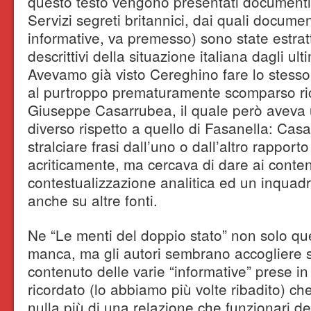
questo testo vengono presentati documenti tr
Servizi segreti britannici, dai quali documen
informative, va premesso) sono state estratt
descrittivi della situazione italiana dagli ult
Avevamo già visto Cereghino fare lo stesso
al purtroppo prematuramente scomparso ric
Giuseppe Casarrubea, il quale però aveva u
diverso rispetto a quello di Fasanella: Casa
stralciare frasi dall’uno o dall’altro rappor
acriticamente, ma cercava di dare ai conten
contestualizzazione analitica ed un inquad
anche su altre fonti.
Ne “Le menti del doppio stato” non solo que
manca, ma gli autori sembrano accogliere s
contenuto delle varie “informative” prese i
ricordato (lo abbiamo più volte ribadito) ch
nulla più di una relazione che funzionari dei