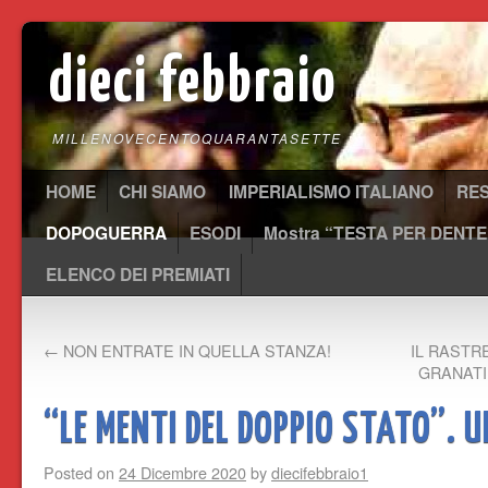
dieci febbraio
MILLENOVECENTOQUARANTASETTE
HOME
CHI SIAMO
IMPERIALISMO ITALIANO
RE
DOPOGUERRA
ESODI
Mostra “TESTA PER DENTE
ELENCO DEI PREMIATI
←
NON ENTRATE IN QUELLA STANZA!
IL RASTR
GRANATI
“LE MENTI DEL DOPPIO STATO”. 
Posted on
24 Dicembre 2020
by
diecifebbraio1