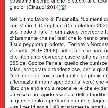
possiamo inserire anche lo studio di Giacom
gladio” (Einaudi 2014)
[2]
.
Nell’ultimo lavoro di Fasanella, “Le menti de
con Mario J. Cereghino (Chiarelettere 2020),
suo modo di fare informazione emergono f
chiaramente che nei testi che lo hanno prec
il suo peggiore prodotto, “Terrore a Nordest
Zornetta (BUR 2008), nel quale compare una
che riteniamo dovrebbe essere tolto dal merc
656 del Codice Penale, quello che punisce l
false, esagerate o tendenziose, per le qual
l’ordine pubblico», e nel quale, va precisat
affermazioni (non rispondenti al vero) che v
libro che andiamo a recensire, e che evide
dare solo un rapido esempio dell’attendibil
in questo testo, riportiamo quanto si legge
«tra i centri sociali più strettamente legati