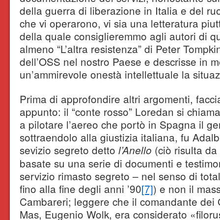
della guerra di liberazione in Italia e del ruo
che vi operarono, vi sia una letteratura piut
della quale consiglieremmo agli autori di qu
almeno “L’altra resistenza” di Peter Tompki
dell’OSS nel nostro Paese e descrisse in m
un’ammirevole onestà intellettuale la situa
Prima di approfondire altri argomenti, fac
appunto: il “conte rosso” Loredan si chiam
a pilotare l’aereo che portò in Spagna il g
sottraendolo alla giustizia italiana, fu Adal
sevizio segreto detto
(ciò risulta da
l’Anello
basate su una serie di documenti e testimon
servizio rimasto segreto – nel senso di tot
fino alla fine degli anni ’90
[7]
) e non il ma
Cambareri; leggere che il comandante de
Mas, Eugenio Wolk, era considerato «filoru