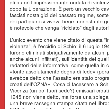
gli autori l’impressionante ondata di viole
dopo la Liberazione. È però un vecchio cava
fascisti nostalgici del passato regime, soste
dei partigiani si viveva bene, nonostante g
è notevole che venga “riciclato” dagli autori
L’unico evento che viene citato di questa “
violenza”, è l’eccidio di Schio: il 6 luglio 19
furono eliminati sbrigativamente da alcuni pa
anche alcuni infiltrati), sull’identità dei quali
redattori delle informative, come quella in 
«fonte assolutamente degna di fede» (peralt
avrebbe detto che l’assalto era stato prog
croati dell’OZNA». Cosa ci facessero a Schi
Vicenza (un po’ fuori sede?) emissari croat
1945 non viene detto, ma forse una spiega
una breve rassegna stampa citata nel libro: i