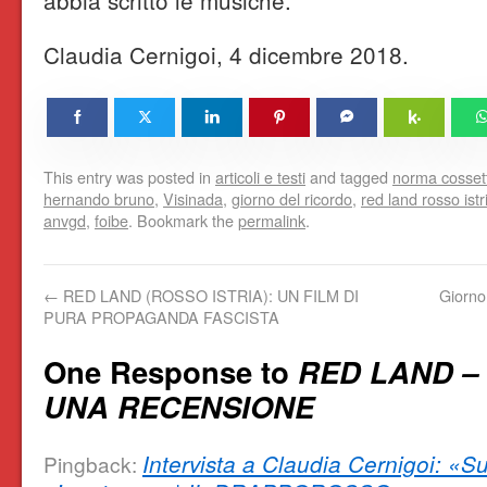
Claudia Cernigoi, 4 dicembre 2018.
This entry was posted in
articoli e testi
and tagged
norma cosset
hernando bruno
,
Visinada
,
giorno del ricordo
,
red land rosso istr
anvgd
,
foibe
. Bookmark the
permalink
.
←
RED LAND (ROSSO ISTRIA): UN FILM DI
Giorno
PURA PROPAGANDA FASCISTA
One Response to
RED LAND –
UNA RECENSIONE
Intervista a Claudia Cernigoi: «S
Pingback: