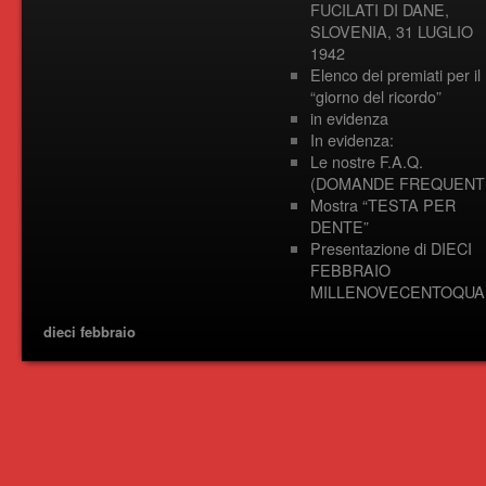
FUCILATI DI DANE,
SLOVENIA, 31 LUGLIO
1942
Elenco dei premiati per il
“giorno del ricordo”
in evidenza
In evidenza:
Le nostre F.A.Q.
(DOMANDE FREQUENTI
Mostra “TESTA PER
DENTE”
Presentazione di DIECI
FEBBRAIO
MILLENOVECENTOQUA
dieci febbraio