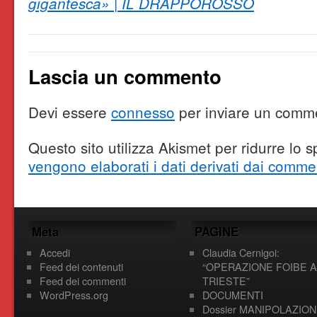
gigantesca» | IL DRAPPOROSSO
Lascia un commento
Devi essere
connesso
per inviare un comm
Questo sito utilizza Akismet per ridurre lo
vengono elaborati i dati derivati dai comme
Meta
PAGINE
Accedi
Claudia Cernigoi:
Feed dei contenuti
“OPERAZIONE FOIBE A
Feed dei commenti
TRIESTE”
WordPress.org
DOCUMENTI
Dossier MANIPOLAZION