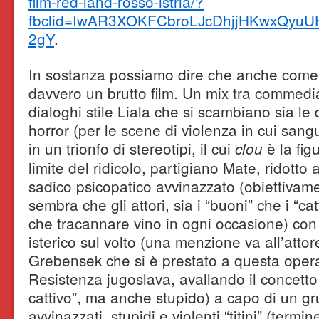
film-red-land-rosso-istria/?
fbclid=IwAR3XOKFCbroLJcDhjjHKwxQyu
2gY
.
In sostanza possiamo dire che anche come
davvero un brutto film. Un mix tra commedia
dialoghi stile Liala che si scambiano sia le
horror (per le scene di violenza in cui sang
in un trionfo di stereotipi, il cui
è la fig
clou
limite del ridicolo, partigiano Mate, ridotto
sadico psicopatico avvinazzato (obiettivament
sembra che gli attori, sia i “buoni” che i “cat
che tracannare vino in ogni occasione) co
isterico sul volto (una menzione va all’att
Grebensek che si è prestato a questa opera
Resistenza jugoslava, avallando il concett
cattivo”, ma anche stupido) a capo di un gr
avvinazzati, stupidi e violenti “titini” (term