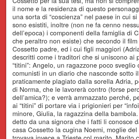
Cossetto per la sua tesi, ma non si compre
il nome e la residenza di questo personaggi
una sorta di “coscienza” nel paese in cui si 
sono esistiti, inoltre (non ne fa cenno ness
dell’epoca) i componenti della famiglia di 
che peraltro non esiste) che secondo il film
Cossetto padre, ed i cui figli maggiori (Ad
descritti come i traditori che si uniscono ai 
“titini”: Angelo, un ragazzone poco sveglio
comunisti in un diario che nasconde sotto 
praticamente plagiato dalla sorella Adria, p
di Norma, che le lavorerà contro (forse per
dell’amica?); e verrà ammazzato perché, pe
ai “titini” di portare via i prigionieri per “infoi
minore, Giulia, la ragazzina della bambola.
detto da una signora che i fatti li conosce d
casa Cossetto la cugina Noemi, moglie del t
trovava invece a Trieste col marito. Marito c