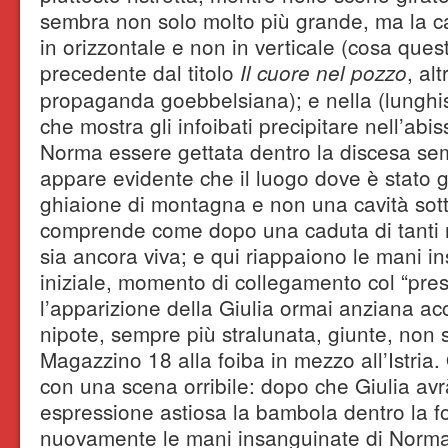
sembra non solo molto più grande, ma la ca
in orizzontale e non in verticale (cosa questa
precedente dal titolo
, al
Il cuore nel pozzo
propaganda goebbelsiana); e nella (lunghi
che mostra gli infoibati precipitare nell’ab
Norma essere gettata dentro la discesa se
appare evidente che il luogo dove è stato gi
ghiaione di montagna e non una cavità sott
comprende come dopo una caduta di tanti me
sia ancora viva; e qui riappaiono le mani i
iniziale, momento di collegamento col “pres
l’apparizione della Giulia ormai anziana a
nipote, sempre più stralunata, giunte, non 
Magazzino 18 alla foiba in mezzo all’Istria. Q
con una scena orribile: dopo che Giulia avr
espressione astiosa la bambola dentro la f
nuovamente le mani insanguinate di Norm