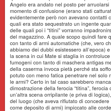
Angelo era andato nel posto per arruolarsi 
momento di confusione (erano stati catturati
evidentemente però non avevano contatti con 
quali era stato sequestrato un ingente quant
delle quali poi i “titini” vorranno impadronir
del magazzino. A quale scopo quindi fare qu
con tanto di armi automatiche (che, vero c
abbiamo dei dubbi esistessero all’epoca) e 
la scena in cui Mate si staglia in controluce
fumogeni con tanto di maschera antigas m
della caserma invoca pietà perché sta soff
potuto con meno fatica penetrare nel solo 
le armi? Certo in tal caso sarebbero manca
dimostrazione della ferocia “titina”, feroci
un’altra scena orripilante (e priva di logica),
del luogo (che aveva rifiutato di concedere a
come deposito di armi) impiccato alle cord