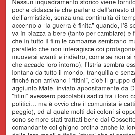
Nessun inquadramento storico viene fornito 
poche didascalie che parlano dell’arresto d
dell’armistizio, senza una continuità di tem
accenno a “la guerra è finita” quando, l’8 
va in piazza a bere (tanto per cambiare) e 
che in tutto il film le comparse sembrano m
parallelo che non interagisce coi protagonis
muoversi avanti e indietro, come se non si 
che accade loro intorno); l’Istria sembra es
lontana da tutto il mondo, tranquilla e se
finché non arrivano i “titini”, cioè il gruppo d
aggiunto Mate, inviato appositamente da D
“titini” avessero psicolabili sadici tra i lo
politici… ma è ovvio che il comunista è cat
peggio), ed al quale molti dei coloni si o
sono sempre stati trattati bene dai Cossetto;
comandante col ghigno ordina anche la lor
delle loro mogli e figlie (stupri che si sent