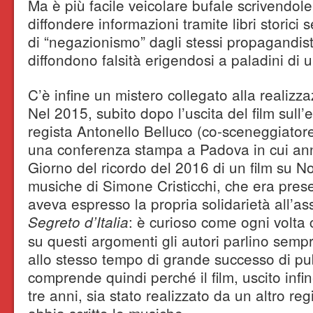
Ma è più facile veicolare bufale scrivendole
diffondere informazioni tramite libri storici 
di “negazionismo” dagli stessi propagandist
diffondono falsità erigendosi a paladini di 
C’è infine un mistero collegato alla realizz
Nel 2015, subito dopo l’uscita del film sull’e
regista Antonello Belluco (co-sceneggiator
una conferenza stampa a Padova in cui annu
Giorno del ricordo del 2016 di un film su N
musiche di Simone Cristicchi, che era presen
aveva espresso la propria solidarietà all’ass
: è curioso come ogni volta
Segreto d’Italia
su questi argomenti gli autori parlino semp
allo stesso tempo di grande successo di pu
comprende quindi perché il film, uscito infi
tre anni, sia stato realizzato da un altro reg
abbia scritto le musiche.