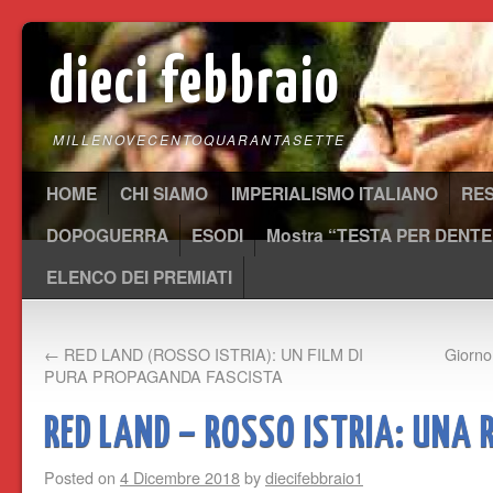
dieci febbraio
MILLENOVECENTOQUARANTASETTE
HOME
CHI SIAMO
IMPERIALISMO ITALIANO
RE
DOPOGUERRA
ESODI
Mostra “TESTA PER DENTE
ELENCO DEI PREMIATI
←
RED LAND (ROSSO ISTRIA): UN FILM DI
Giorno
PURA PROPAGANDA FASCISTA
RED LAND – ROSSO ISTRIA: UNA 
Posted on
4 Dicembre 2018
by
diecifebbraio1