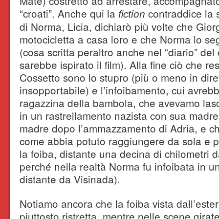
Mate) costretto ad arrestare, accompagnat
“croati”. Anche qui la
contraddice la s
fiction
di Norma, Licia, dichiarò più volte che Gior
motocicletta a casa loro e che Norma lo seg
(cosa scritta peraltro anche nel “diario” del
sarebbe ispirato il film). Alla fine ciò che r
Cossetto sono lo stupro (più o meno in dir
insopportabile) e l’infoibamento, cui avrebbe
ragazzina della bambola, che avevamo lasc
in un rastrellamento nazista con sua madre 
madre dopo l’ammazzamento di Adria, e c
come abbia potuto raggiungere da sola e p
la foiba, distante una decina di chilometri da
perché nella realtà Norma fu infoibata in un
distante da Visinada).
Notiamo ancora che la foiba vista dall’este
piuttosto ristretta, mentre nelle scene girate