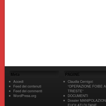
Meta
PAGINE
Accedi
Claudia Cernigoi:
Feed dei contenuti
“OPERAZIONE FOIBE A
Feed dei commenti
TRIESTE”
WordPress.org
DOCUMENTI
Dossier MANIPOLAZION
FUCILATI DI DANE,