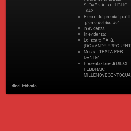
SLOVENIA, 31 LUGLIO
1942
Elenco dei premiati per il
“giorno del ricordo”
in evidenza
In evidenza:
Le nostre F.A.Q.
(DOMANDE FREQUENTI
Mostra “TESTA PER
DENTE”
Presentazione di DIECI
FEBBRAIO
MILLENOVECENTOQUA
dieci febbraio