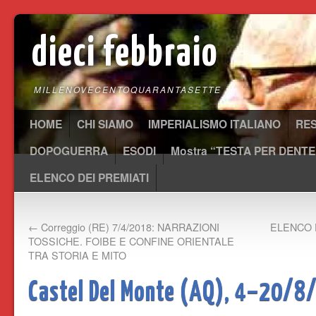
dieci febbraio
MILLENOVECENTOQUARANTASETTE
HOME
CHI SIAMO
IMPERIALISMO ITALIANO
RE
DOPOGUERRA
ESODI
Mostra “TESTA PER DENTE
ELENCO DEI PREMIATI
←
Correggio (RE) 7/4/2018: NARRAZIONI
ELENCO 
TOSSICHE. FOIBE E CONFINE ORIENTALE
TRA STORIA E MITO
Castel Del Monte (AQ), 4–20/8