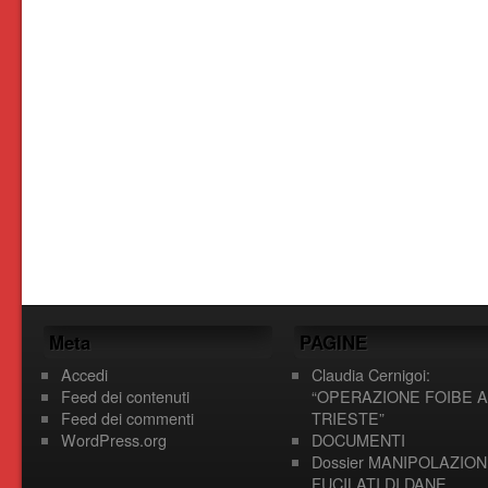
Meta
PAGINE
Accedi
Claudia Cernigoi:
Feed dei contenuti
“OPERAZIONE FOIBE A
Feed dei commenti
TRIESTE”
WordPress.org
DOCUMENTI
Dossier MANIPOLAZION
FUCILATI DI DANE,