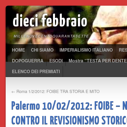
dieci febbraio
MILLENOVECENTOQUARANTASETTE
HOME
CHI SIAMO
IMPERIALISMO ITALIANO
RE
DOPOGUERRA
ESODI
Mostra “TESTA PER DENTE
ELENCO DEI PREMIATI
←
Roma 1/2/2012: FOIBE TRA STORIA E MITO
Palermo 10/02/2012: FOIBE – 
CONTRO IL REVISIONISMO STORI