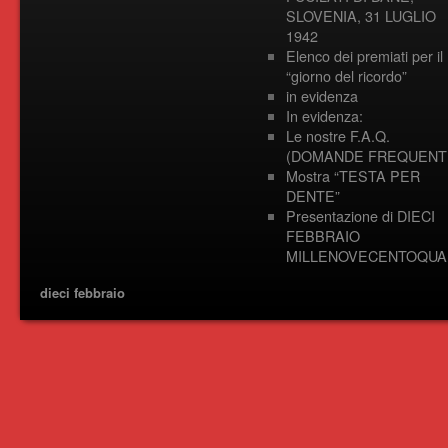
SLOVENIA, 31 LUGLIO
1942
Elenco dei premiati per il
“giorno del ricordo”
in evidenza
In evidenza:
Le nostre F.A.Q.
(DOMANDE FREQUENTI
Mostra “TESTA PER
DENTE”
Presentazione di DIECI
FEBBRAIO
MILLENOVECENTOQUA
dieci febbraio