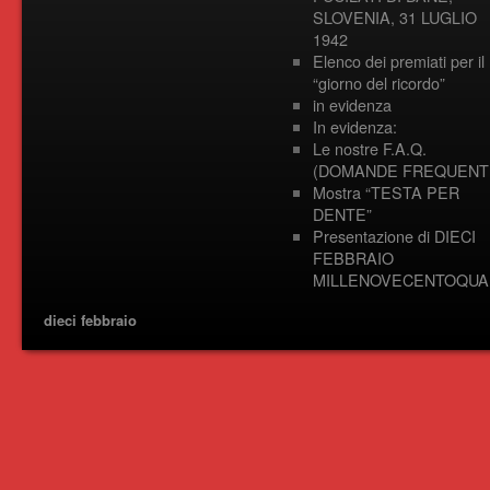
SLOVENIA, 31 LUGLIO
1942
Elenco dei premiati per il
“giorno del ricordo”
in evidenza
In evidenza:
Le nostre F.A.Q.
(DOMANDE FREQUENTI
Mostra “TESTA PER
DENTE”
Presentazione di DIECI
FEBBRAIO
MILLENOVECENTOQUA
dieci febbraio