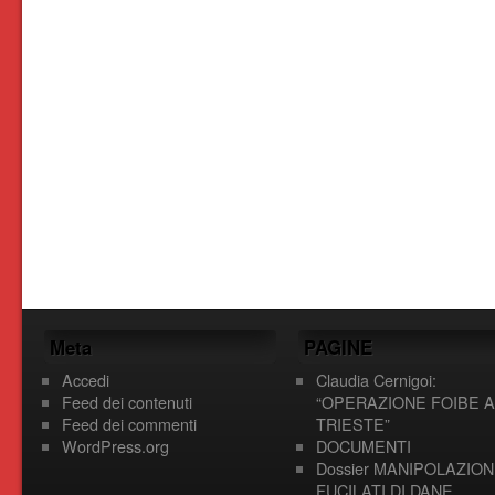
Meta
PAGINE
Accedi
Claudia Cernigoi:
Feed dei contenuti
“OPERAZIONE FOIBE A
Feed dei commenti
TRIESTE”
WordPress.org
DOCUMENTI
Dossier MANIPOLAZION
FUCILATI DI DANE,