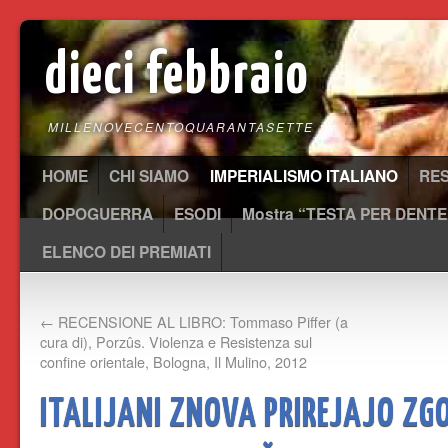
dieci febbraio
MILLENOVECENTOQUARANTASETTE
HOME
CHI SIAMO
IMPERIALISMO ITALIANO
RE
DOPOGUERRA
ESODI
Mostra “TESTA PER DENTE
ELENCO DEI PREMIATI
←
RECENSIONE AL LIBRO: Tommaso Piffer (a
cura di), Porzûs. Violenza e Resistenza sul
confine orientale, Bologna, Il Mulino, 2012
ITALIJANI ZNOVA PRIREJAJO ZG