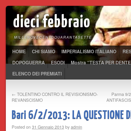
dieci febbraio
MILLENOVECENTOQUARANTASETTE
HOME
CHI SIAMO
IMPERIALISMO ITALIANO
RE
DOPOGUERRA
ESODI
Mostra “TESTA PER DENTE
ELENCO DEI PREMIATI
←
TOLENTINO CONTRO IL REVISIONISMO-
Parma 9/
REVANSCISMO
ANTIFASCIS
Bari 6/2/2013: LA QUESTIONE D
Posted on
31 Gennaio 2013
by
admin