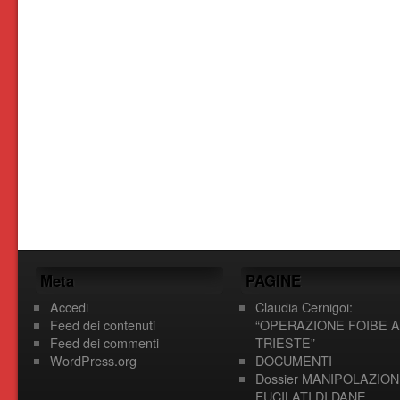
Meta
PAGINE
Accedi
Claudia Cernigoi:
Feed dei contenuti
“OPERAZIONE FOIBE A
Feed dei commenti
TRIESTE”
WordPress.org
DOCUMENTI
Dossier MANIPOLAZION
FUCILATI DI DANE,