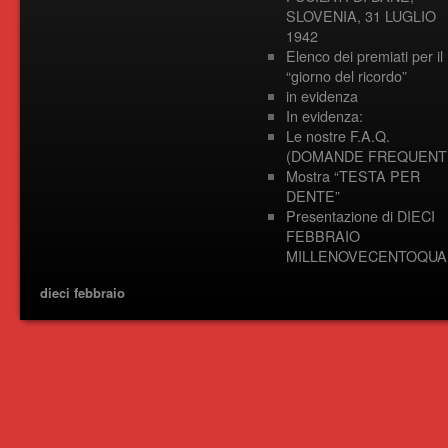
SLOVENIA, 31 LUGLIO
1942
Elenco dei premiati per il
“giorno del ricordo”
in evidenza
In evidenza:
Le nostre F.A.Q.
(DOMANDE FREQUENTI
Mostra “TESTA PER
DENTE”
Presentazione di DIECI
FEBBRAIO
MILLENOVECENTOQUA
dieci febbraio