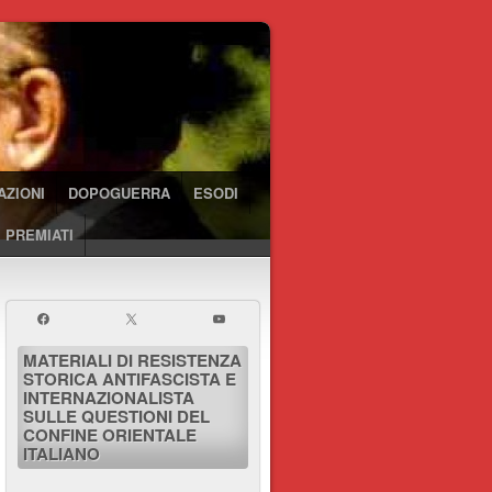
AZIONI
DOPOGUERRA
ESODI
 PREMIATI
MATERIALI DI RESISTENZA
STORICA ANTIFASCISTA E
INTERNAZIONALISTA
SULLE QUESTIONI DEL
CONFINE ORIENTALE
ITALIANO