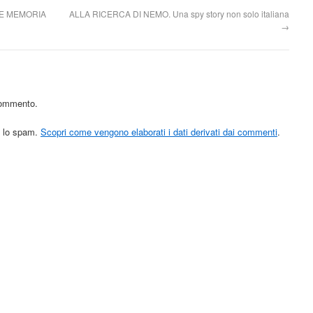
A E MEMORIA
ALLA RICERCA DI NEMO. Una spy story non solo italiana
→
commento.
re lo spam.
Scopri come vengono elaborati i dati derivati dai commenti
.