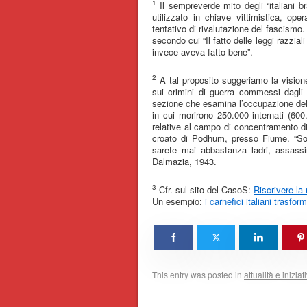
1
Il sempreverde mito degli “italiani b
utilizzato in chiave vittimistica, op
tentativo di rivalutazione del fascismo.
secondo cui “Il fatto delle leggi razziali
invece aveva fatto bene”.
2
A tal proposito suggeriamo la visione
sui crimini di guerra commessi dagli i
sezione che esamina l’occupazione della
in cui morirono 250.000 internati (60
relative al campo di concentramento di
croato di Podhum, presso Fiume. “So 
sarete mai abbastanza ladri, assassi
Dalmazia, 1943.
3
Cfr. sul sito del CasoS:
Riscrivere la
Un esempio:
i carnefici italiani trasfor
This entry was posted in
attualità e iniziat