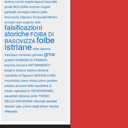
andrea romoli
angelo bigazzi
bazoviški
junaki
BOLOGNA
bremce
brigate
garibaldi
convegno istituto pollio
d'annunzio
Dignano
Emanuele Merlino
ernesto mari
eugenio cefis
falsificazioni
storiche
FOIBA DI
foibe
BASOVIZZA
istriane
foibe slovene
gma
francesco moranino gemisto
gradoli
GUARDIA DI FINANZA
impresa fiumana
INFOIBAMENTI
longera
lubiana
lubiana slovenia
manifesto di Dignano
MONFALCONE
mozambico
piano chaos
piano graziani
podpec
procura della repubblica di
trieste
repressione
REVISIONISMO
squadristi
stefania conte
TRENO
DELLA VERGOGNA
tribunale speciale
fascista
uais
unione degli istriani
vilenica
Wikipedia