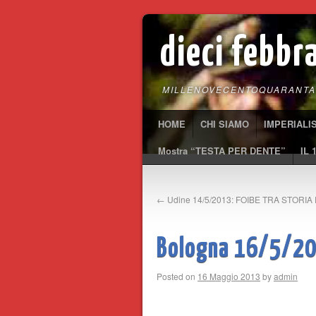
dieci febbr
MILLENOVECENTOQUARANTA
HOME
CHI SIAMO
IMPERIALI
Mostra “TESTA PER DENTE”
IL 
←
Udine 14/5/2013: FOIBE TRA STORI
Bologna 16/5/20
Posted on
16 Maggio 2013
by
admin