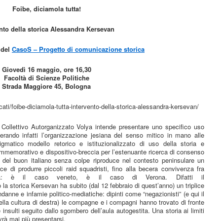
Foibe, diciamola tutta!
nto della storica Alessandra Kersevan
 del
CasoS – Progetto di comunicazione storica
Giovedì 16 maggio, ore 16,30
Facoltà di Scienze Politiche
Strada Maggiore 45, Bologna
ti/foibe-diciamola-tutta-intervento-della-storica-alessandra-kersevan/
ollettivo Autorganizzato Volya intende presentare uno specifico uso
derando infatti l’organizzazione jesiana del senso mitico in mano alle
igmatico modello retorico e istituzionalizzato di uso della storia e
mmemorativo e dispositivo-breccia per l’estenuante ricerca di consenso
po del buon italiano senza colpe riproduce nel contesto peninsulare un
di produrre piccoli raid squadristi, fino alla becera convivenza fra
dia: è il caso veneto, è il caso di Verona. Difatti il
 la storica Kersevan ha subito (dal 12 febbraio di quest’anno) un triplice
ndanne e infamie politico-mediatiche: dipinti come “negazionisti” (e qui il
ella cultura di destra) le compagne e i compagni hanno trovato di fronte
 insulti seguito dallo sgombero dell’aula autogestita. Una storia ai limiti
vrà mai più presentarsi.