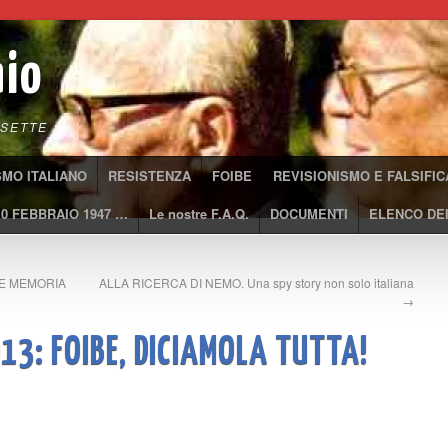
aio
SETTE
SMO ITALIANO
RESISTENZA
FOIBE
REVISIONISMO E FALSIFIC
10 FEBBRAIO 1947 …
Le nostre F.A.Q.
DOCUMENTI
ELENCO DEI
A E MEMORIA
ALLA RICERCA DI NEMO. Una spy story non solo italiana
→
13: FOIBE, DICIAMOLA TUTTA!