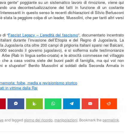
rava gente” poggiante su un sistematico lavoro di rimozione, viene qui
erando una decontestualizzazione dei fatti in funzione di un costante
 Interessanti in questo senso le recenti dichiarazioni di Silvio Berlusconi
 è stata la peggiore colpa di un leader, Mussolini, che per tanti altri versi
 di “
Fascist Legacy – L’eredità del fascismo
”, documentario incentrato
taliani durante l’invasione dell’Etiopia e del Regno di Jugoslavia. La
 Jugoslavia cita oltre 200 campi di prigionia italiani sparsi nei Balcani,
0.000 secondo il governo jugoslavo), e si sofferma sulle testimonianze
 Arbe (Rab in lingua serbo-croata) e le atrocità commesse nel villaggio
che a casa vostra siete dei buoni padri di famiglia, ma qui voi non
ni e stupratori” Benito Mussolini ai soldati della Seconda Armata in
 memoria: foibe, media e revisionismo storico
mati in vittime dalla Rai
ive
and tagged
giorno del ricordo
,
manipolazioni
. Bookmark the
permalink
.