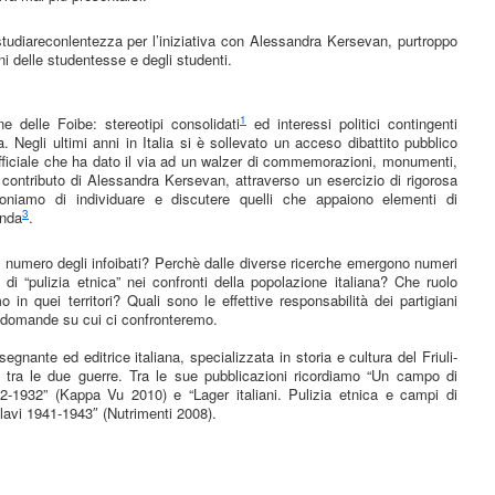
 studiareconlentezza per l’iniziativa con Alessandra Kersevan, purtroppo
nni delle studentesse e degli studenti.
1
e delle Foibe: stereotipi consolidati
ed interessi politici contingenti
a. Negli ultimi anni in Italia si è sollevato un acceso dibattito pubblico
 ufficiale che ha dato il via ad un walzer di commemorazioni, monumenti,
 al contributo di Alessandra Kersevan, attraverso un esercizio di rigorosa
poniamo di individuare e discutere quelli che appaiono elementi di
3
anda
.
i al numero degli infoibati? Perchè dalle diverse ricerche emergono numeri
 di “pulizia etnica” nei confronti della popolazione italiana? Che ruolo
 in quei territori? Quali sono le effettive responsabilità dei partigiani
e domande su cui ci confronteremo.
gnante ed editrice italiana, specializzata in storia e cultura del Friuli-
e tra le due guerre. Tra le sue pubblicazioni ricordiamo “Un campo di
-1932” (Kappa Vu 2010) e “Lager italiani. Pulizia etnica e campi di
slavi 1941-1943″ (Nutrimenti 2008).