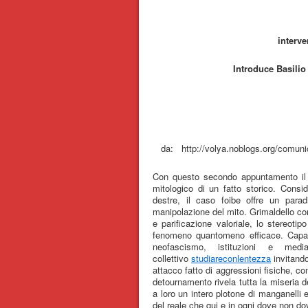
interve
Introduce Basilio
da: http://volya.noblogs.org/comunica
Con questo secondo appuntamento il C
mitologico di un fatto storico. Consi
destre, il caso foibe offre un parad
manipolazione del mito. Grimaldello co
e parificazione valoriale, lo stereoti
fenomeno quantomeno efficace. Capace 
neofascismo, istituzioni e me
collettivo
studiareconlentezza
invitando
attacco fatto di aggressioni fisiche, co
detournamento rivela tutta la miseria d
a loro un intero plotone di manganelli e
del reale che qui e in ogni dove non do