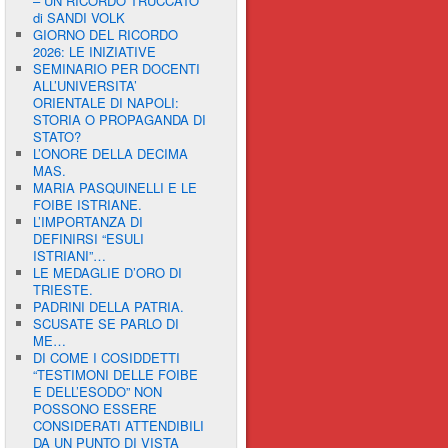
– UN RICORDO TRUCCATO”
di SANDI VOLK
GIORNO DEL RICORDO
2026: LE INIZIATIVE
SEMINARIO PER DOCENTI
ALL’UNIVERSITA’
ORIENTALE DI NAPOLI:
STORIA O PROPAGANDA DI
STATO?
L’ONORE DELLA DECIMA
MAS.
MARIA PASQUINELLI E LE
FOIBE ISTRIANE.
L’IMPORTANZA DI
DEFINIRSI “ESULI
ISTRIANI”…
LE MEDAGLIE D’ORO DI
TRIESTE.
PADRINI DELLA PATRIA.
SCUSATE SE PARLO DI
ME…
DI COME I COSIDDETTI
“TESTIMONI DELLE FOIBE
E DELL’ESODO” NON
POSSONO ESSERE
CONSIDERATI ATTENDIBILI
DA UN PUNTO DI VISTA