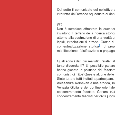
Qui sotto il comunicato del collettivo
interrotta dall’attacco squadrista ai da
###
Non è semplice affrontare la question
invadono il terreno della ricerca storic
attorno alla costruzione di una verità
lapidi, intitolazioni di strade. Grazie
2
contestualizzazione storica
, ci pro
mistificazione, falsificazione e propag
Quali sono i dati più realistici relativ
tanto discordanti? E’ possibile parlare
hanno giocato le politiche del fascismo
comunisti di Tito? Queste alcune dell
Siete tutte e tutti invitati a partecipare.
Alessandra Kersevan è una storica, inse
Venezia Giulia e del confine oriental
concentramento fascista: Gonars 1942
concentramento fascisti per civili jugo
—