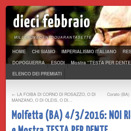
dieci febbraio
MILLENOVECENTOQUARANTASETTE
HOME
CHI SIAMO
IMPERIALISMO ITALIANO
RE
DOPOGUERRA
ESODI
Mostra “TESTA PER DENTE
ELENCO DEI PREMIATI
←
LA FOIBA DI CORNO DI ROSAZZO, O DI
Corato (BA)
MANZANO, O DI OLEIS, O DI…
Molfetta (BA) 4/3/2016: NOI 
e Mostra TESTA PER DENTE