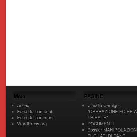
Meta
PAGINE
Accedi
Claudia Cernigoi:
Feed dei contenuti
“OPERAZIONE FOIBE A
Feed dei commenti
TRIESTE”
WordPress.org
DOCUMENTI
Dossier MANIPOLAZION
FUCILATI DI DANE,