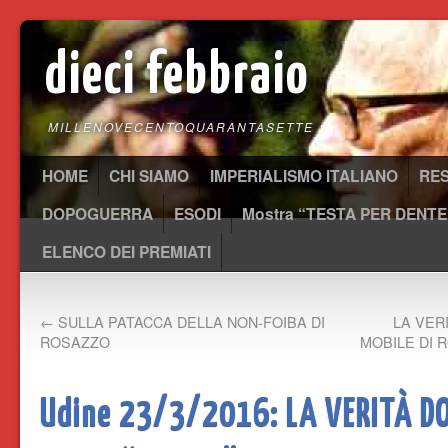
dieci febbraio
MILLENOVECENTOQUARANTASETTE
HOME
CHI SIAMO
IMPERIALISMO ITALIANO
RE
DOPOGUERRA
ESODI
Mostra “TESTA PER DENTE
ELENCO DEI PREMIATI
←
SULLA PATACCA DELLA NON-FOIBA DI
LA VER
ROSAZZO
MOBILE DI 
Udine 23/3/2016: LA VERITÀ D