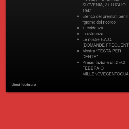
SLOVENIA, 31 LUGLIO
1942
Elenco dei premiati per il
“giorno del ricordo”
in evidenza
In evidenza:
Le nostre F.A.Q.
(DOMANDE FREQUENTI
Mostra “TESTA PER
DENTE”
Presentazione di DIECI
FEBBRAIO
MILLENOVECENTOQUA
dieci febbraio