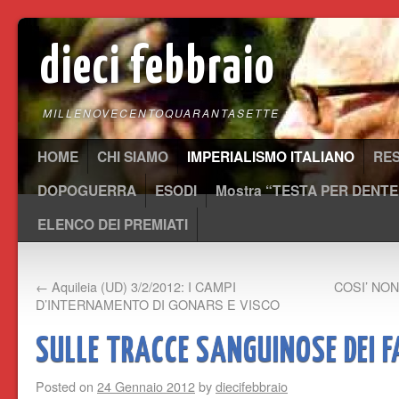
dieci febbraio
MILLENOVECENTOQUARANTASETTE
HOME
CHI SIAMO
IMPERIALISMO ITALIANO
RE
DOPOGUERRA
ESODI
Mostra “TESTA PER DENTE
ELENCO DEI PREMIATI
←
Aquileia (UD) 3/2/2012: I CAMPI
COSI’ NON
D’INTERNAMENTO DI GONARS E VISCO
SULLE TRACCE SANGUINOSE DEI F
Posted on
24 Gennaio 2012
by
diecifebbraio