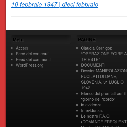
10 febbraio 1947 | dieci febbraio
Meta
PAGINE
Accedi
Claudia Cernigoi:
Feed dei contenuti
“OPERAZIONE FOIBE A
Feed dei commenti
TRIESTE”
WordPress.org
DOCUMENTI
Dossier MANIPOLAZION
FUCILATI DI DANE,
SLOVENIA, 31 LUGLIO
1942
Elenco dei premiati per il
“giorno del ricordo”
in evidenza
In evidenza:
Le nostre F.A.Q.
(DOMANDE FREQUENTI