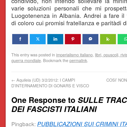
condivido, non intendo sollevare la mini
varie soluzioni personali che mi prospet
Luogotenenza in Albania. Andrei a fare il f
di coloro cui promisi fratellanza e paritàdi dir
This entry was posted in
imperialismo italiano
,
libri, opuscoli, rivi
guerra mondiale
. Bookmark the
permalink
.
←
Aquileia (UD) 3/2/2012: I CAMPI
COSI’ NON
D’INTERNAMENTO DI GONARS E VISCO
One Response to
SULLE TRA
DEI FASCISTI ITALIANI
PUBBLICAZIONI SUI CRIMINI IT
Pingback: