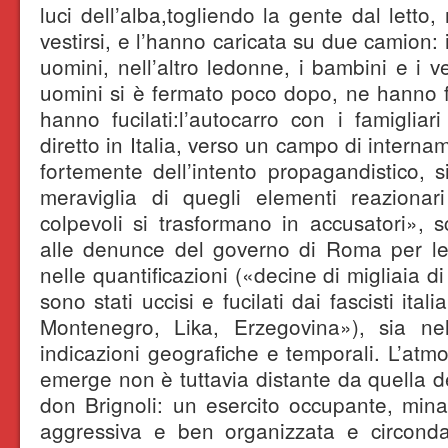
luci dell’alba,togliendo la gente dal letto
vestirsi, e l’hanno caricata su due camion:
uomini, nell’altro ledonne, i bambini e i v
uomini si è fermato poco dopo, ne hanno fa
hanno fucilati:l’autocarro con i famigliari
diretto in Italia, verso un campo di interna
fortemente dell’intento propagandistico, s
meraviglia di quegli elementi reazionar
colpevoli si trasformano in accusatori», sc
alle denunce del governo di Roma per le v
nelle quantificazioni («decine di migliaia 
sono stati uccisi e fucilati dai fascisti ita
Montenegro, Lika, Erzegovina»), sia nel
indicazioni geografiche e temporali. L’atm
emerge non è tuttavia distante da quella de
don Brignoli: un esercito occupante, mina
aggressiva e ben organizzata e circond