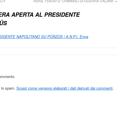
GACY
Roma, 15/6/2012: CRIMINALI DI GUERRA ITALIANI
→
ERA APERTA AL PRESIDENTE
ÛS
IDENTE NAPOLITANO SU PORZÛS | A.N.P.I. Enna
commento.
re lo spam.
Scopri come vengono elaborati i dati derivati dai commenti
.