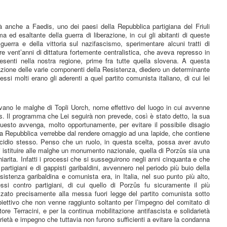
erà anche a Faedis, uno dei paesi della Repubblica partigiana del Friuli
a ed esaltante della guerra di liberazione, in cui gli abitanti di queste
 guerra e della vittoria sul nazifascismo, sperimentare alcuni tratti di
e vent’anni di dittatura fortemente centralistica, che aveva represso in
senti nella nostra regione, prime fra tutte quella slovena. A questa
razione delle varie componenti della Resistenza, diedero un determinante
a essi molti erano gli aderenti a quel partito comunista italiano, di cui lei
vano le malghe di Topli Uorch, nome effettivo del luogo in cui avvenne
ûs. Il programma che Lei seguirà non prevede, così è stato detto, la sua
uesto avvenga, molto opportunamente, per evitare il possibile disagio
della Repubblica verrebbe dal rendere omaggio ad una lapide, che contiene
cidio stesso. Penso che un ruolo, in questa scelta, possa aver avuto
istituire alle malghe un monumento nazionale, quella di Porzûs sia una
arita. Infatti i processi che si susseguirono negli anni cinquanta e che
partigiani e di gappisti garibaldini, avvennero nel periodo più buio della
sistenza garibaldina e comunista era, in Italia, nel suo punto più alto,
essi contro partigiani, di cui quello di Porzûs fu sicuramente il più
zato precisamente alla messa fuori legge del partito comunista sotto
obiettivo che non venne raggiunto soltanto per l’impegno del comitato di
tore Terracini, e per la continua mobilitazione antifascista e solidarietà
arietà e impegno che tuttavia non furono sufficienti a evitare la condanna