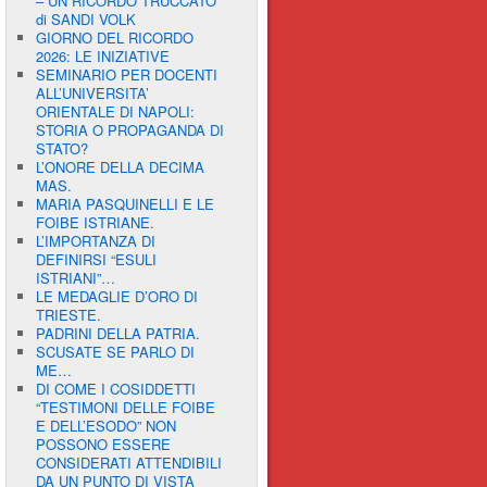
– UN RICORDO TRUCCATO”
di SANDI VOLK
GIORNO DEL RICORDO
2026: LE INIZIATIVE
SEMINARIO PER DOCENTI
ALL’UNIVERSITA’
ORIENTALE DI NAPOLI:
STORIA O PROPAGANDA DI
STATO?
L’ONORE DELLA DECIMA
MAS.
MARIA PASQUINELLI E LE
FOIBE ISTRIANE.
L’IMPORTANZA DI
DEFINIRSI “ESULI
ISTRIANI”…
LE MEDAGLIE D’ORO DI
TRIESTE.
PADRINI DELLA PATRIA.
SCUSATE SE PARLO DI
ME…
DI COME I COSIDDETTI
“TESTIMONI DELLE FOIBE
E DELL’ESODO” NON
POSSONO ESSERE
CONSIDERATI ATTENDIBILI
DA UN PUNTO DI VISTA