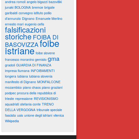
andrea romoli
angelo bigazzi
bazoviški
junaki
BOLOGNA
bremce
brigate
garibaldi
convegno istituto pollio
d'annunzio
Dignano
Emanuele Merlino
ernesto mari
eugenio cefis
falsificazioni
storiche
FOIBA DI
foibe
BASOVIZZA
istriane
foibe slovene
gma
francesco moranino gemisto
gradoli
GUARDIA DI FINANZA
impresa fiumana
INFOIBAMENTI
longera
lubiana
lubiana slovenia
manifesto di Dignano
MONFALCONE
mozambico
piano chaos
piano graziani
podpec
procura della repubblica di
trieste
repressione
REVISIONISMO
squadristi
stefania conte
TRENO
DELLA VERGOGNA
tribunale speciale
fascista
uais
unione degli istriani
vilenica
Wikipedia