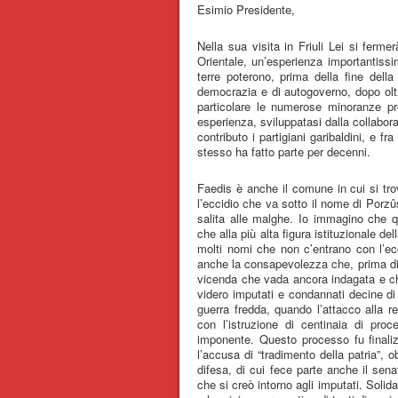
Esimio Presidente,
Nella sua visita in Friuli Lei si ferm
Orientale, un’esperienza importantissim
terre poterono, prima della fine della
democrazia e di autogoverno, dopo oltr
particolare le numerose minoranze pre
esperienza, sviluppatasi dalla collabo
contributo i partigiani garibaldini, e fr
stesso ha fatto parte per decenni.
Faedis è anche il comune in cui si tro
l’eccidio che va sotto il nome di Porz
salita alle malghe. Io immagino che q
che alla più alta figura istituzionale 
molti nomi che non c’entrano con l’ec
anche la consapevolezza che, prima di 
vicenda che vada ancora indagata e chi
videro imputati e condannati decine di 
guerra fredda, quando l’attacco alla re
con l’istruzione di centinaia di proc
imponente. Questo processo fu finaliz
l’accusa di “tradimento della patria”, 
difesa, di cui fece parte anche il sena
che si creò intorno agli imputati. Solid