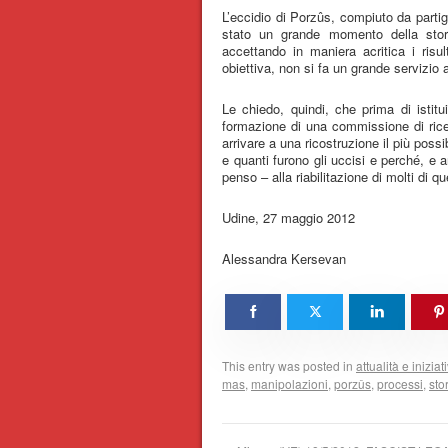
L’eccidio di Porzûs, compiuto da partig
stato un grande momento della stor
accettando in maniera acritica i ris
obiettiva, non si fa un grande servizio al
Le chiedo, quindi, che prima di istit
formazione di una commissione di rice
arrivare a una ricostruzione il più poss
e quanti furono gli uccisi e perché, e a
penso – alla riabilitazione di molti di 
Udine, 27 maggio 2012
Alessandra Kersevan
This entry was posted in
attualità e iniziat
mas
,
manipolazioni
,
porzûs
,
processi
,
sto