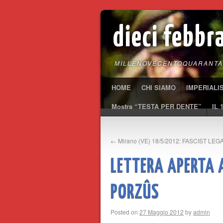
dieci febbr
MILLENOVECENTOQUARANTA
HOME
CHI SIAMO
IMPERIALI
Mostra “TESTA PER DENTE”
IL 
←
Mirano (VE) 18/5/2012: FASCIST LE
LETTERA APERTA 
PORZÛS
Posted on
27 Maggio 2012
by
admin