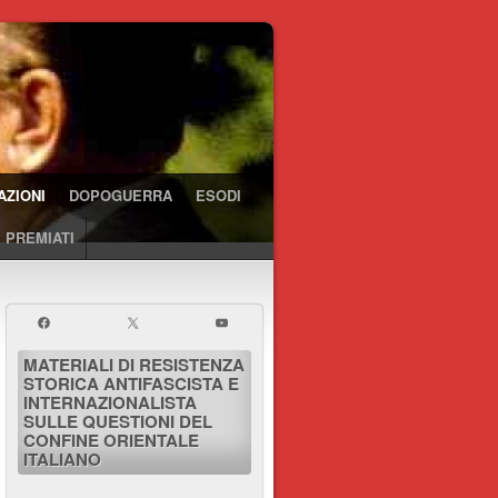
AZIONI
DOPOGUERRA
ESODI
 PREMIATI
MATERIALI DI RESISTENZA
STORICA ANTIFASCISTA E
INTERNAZIONALISTA
SULLE QUESTIONI DEL
CONFINE ORIENTALE
ITALIANO