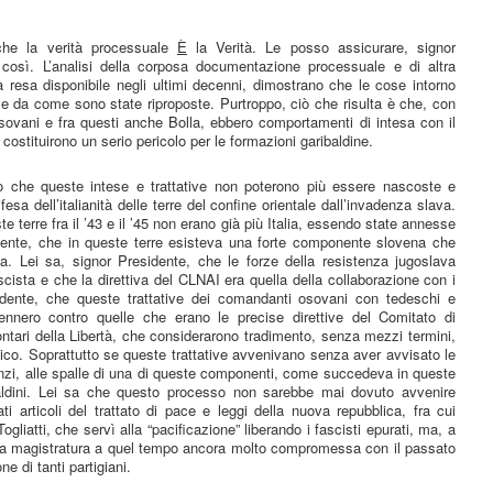
che la verità processuale
È
la Verità. Le posso assicurare, signor
osì. L’analisi della corposa documentazione processuale e di altra
 resa disponibile negli ultimi decenni, dimostrano che le cose intorno
se da come sono state riproposte. Purtroppo, ciò che risulta è che, con
sovani e fra questi anche Bolla, ebbero comportamenti di intesa con il
costituirono un serio pericolo per le formazioni garibaldine.
po che queste intese e trattative non poterono più essere nascoste e
fesa dell’italianità delle terre del confine orientale dall’invadenza slava.
 terre fra il ’43 e il ’45 non erano già più Italia, essendo state annesse
dente, che in queste terre esisteva una forte componente slovena che
sta. Lei sa, signor Presidente, che le forze della resistenza jugoslava
scista e che la direttiva del CLNAI era quella della collaborazione con i
esidente, che queste trattative dei comandanti osovani con tedeschi e
ennero contro quelle che erano le precise direttive del Comitato di
ontari della Libertà, che considerarono tradimento, senza mezzi termini,
nemico. Soprattutto se queste trattative avvenivano senza aver avvisato le
nzi, alle spalle di una di queste componenti, come succedeva in queste
aldini. Lei sa che questo processo non sarebbe mai dovuto avvenire
ti articoli del trattato di pace e leggi della nuova repubblica, fra cui
ogliatti, che servì alla “pacificazione” liberando i fascisti epurati, ma, a
una magistratura a quel tempo ancora molto compromessa con il passato
ne di tanti partigiani.