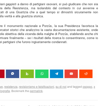
iani gappisti a danno di partigiani osovani, si può giudicare che non sia
ia della Resistenza, ma isolandolo dal contesto in cui avvenne e
ultati di una Giustizia che a quel tempo si dimostrò sicuramente non
la verità e alla giustizia storica.
uire il monumento nazionale a Porzûs, la sua Presidenza favorisca la
rcatori storici che analizzino la vasta documentazione esistente, onde
ibile obiettiva della vicenda della malghe di Porzûs, stabilendo anche chi
rrivare finalmente – se i risultati della ricerca lo consentiranno, come io
quei partigiani che furono ingiustamente condannati.
ive
,
resistenza
,
revisionismo e falsificazioni
,
su di noi
and tagged
osoppo
,
x
riografia
. Bookmark the
permalink
.