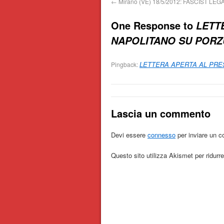
←
Mirano (VE) 18/5/2012: FASCIST LE
One Response to
LETT
NAPOLITANO SU PORZ
LETTERA APERTA AL PRES
Pingback:
Lascia un commento
Devi essere
connesso
per inviare un 
Questo sito utilizza Akismet per ridur