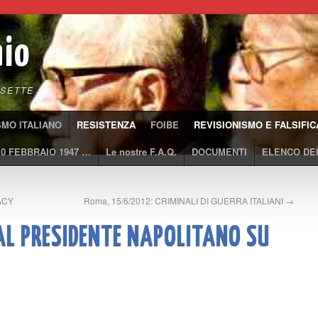
aio
SETTE
SMO ITALIANO
RESISTENZA
FOIBE
REVISIONISMO E FALSIFIC
10 FEBBRAIO 1947 …
Le nostre F.A.Q.
DOCUMENTI
ELENCO DEI
GACY
Roma, 15/6/2012: CRIMINALI DI GUERRA ITALIANI
→
AL PRESIDENTE NAPOLITANO SU