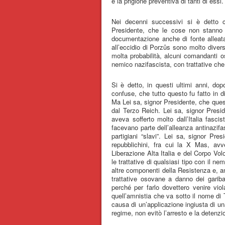
e la prigione preventiva di tanti di essi.
Nei decenni successivi si è detto 
Presidente, che le cose non stanno c
documentazione anche di fonte alleata
all’eccidio di Porzûs sono molto diver
molta probabilità, alcuni comandanti o
nemico nazifascista, con trattative che 
Si è detto, in questi ultimi anni, do
confuse, che tutto questo fu fatto in di
Ma Lei sa, signor Presidente, che queste
dal Terzo Reich. Lei sa, signor Presi
aveva sofferto molto dall’Italia fasci
facevano parte dell’alleanza antinazifa
partigiani “slavi”. Lei sa, signor Pr
repubblichini, fra cui la X Mas, avv
Liberazione Alta Italia e del Corpo Vol
le trattative di qualsiasi tipo con il 
altre componenti della Resistenza e, a
trattative osovane a danno dei garib
perché per farlo dovettero venire viola
quell’amnistia che va sotto il nome di T
causa di un’applicazione ingiusta di 
regime, non evitò l’arresto e la detenzio