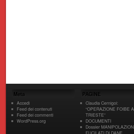
Meta
PAGINE
Accedi
Claudia Cernigoi:
Feed dei contenuti
“OPERAZIONE FOIBE A
Feed dei commenti
TRIESTE”
WordPress.org
DOCUMENTI
Dossier MANIPOLAZION
FUCILATI DI DANE,