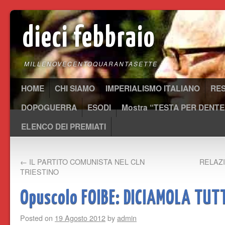
dieci febbraio
MILLENOVECENTOQUARANTASETTE
HOME
CHI SIAMO
IMPERIALISMO ITALIANO
RE
DOPOGUERRA
ESODI
Mostra “TESTA PER DENTE
ELENCO DEI PREMIATI
←
IL PARTITO COMUNISTA NEL CLN
RELAZI
TRIESTINO
Opuscolo FOIBE: DICIAMOLA TUT
Posted on
19 Agosto 2012
by
admin