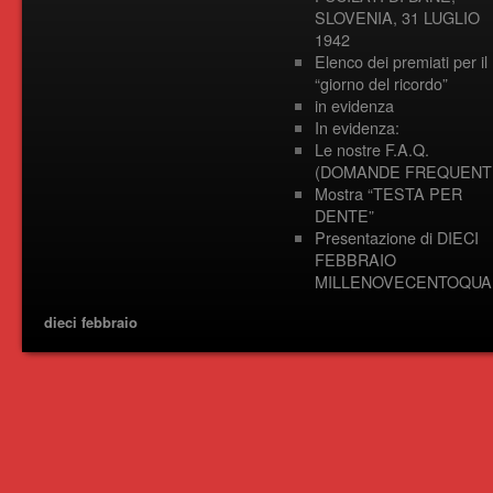
SLOVENIA, 31 LUGLIO
1942
Elenco dei premiati per il
“giorno del ricordo”
in evidenza
In evidenza:
Le nostre F.A.Q.
(DOMANDE FREQUENTI
Mostra “TESTA PER
DENTE”
Presentazione di DIECI
FEBBRAIO
MILLENOVECENTOQUA
dieci febbraio