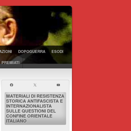
AZIONI
DOPOGUERRA
ESODI
 PREMIATI
MATERIALI DI RESISTENZA
STORICA ANTIFASCISTA E
INTERNAZIONALISTA
SULLE QUESTIONI DEL
CONFINE ORIENTALE
ITALIANO