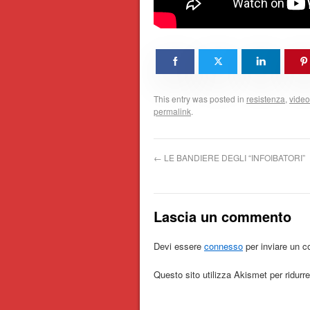
This entry was posted in
resistenza
,
video
permalink
.
←
LE BANDIERE DEGLI “INFOIBATORI”
Lascia un commento
Devi essere
connesso
per inviare un 
Questo sito utilizza Akismet per ridur