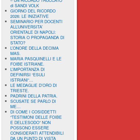
– UN RICORDO TRUCCATO”
di SANDI VOLK
GIORNO DEL RICORDO
2026: LE INIZIATIVE
SEMINARIO PER DOCENTI
ALL’UNIVERSITA’
ORIENTALE DI NAPOLI:
STORIA O PROPAGANDA DI
STATO?
L’ONORE DELLA DECIMA
MAS.
MARIA PASQUINELLI E LE
FOIBE ISTRIANE.
L’IMPORTANZA DI
DEFINIRSI “ESULI
ISTRIANI”…
LE MEDAGLIE D’ORO DI
TRIESTE.
PADRINI DELLA PATRIA.
SCUSATE SE PARLO DI
ME…
DI COME I COSIDDETTI
“TESTIMONI DELLE FOIBE
E DELL’ESODO” NON
POSSONO ESSERE
CONSIDERATI ATTENDIBILI
DA UN PUNTO DI VISTA