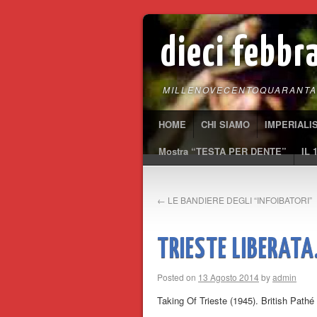
dieci febbr
MILLENOVECENTOQUARANTA
HOME
CHI SIAMO
IMPERIALI
Mostra “TESTA PER DENTE”
IL 
←
LE BANDIERE DEGLI “INFOIBATORI”
TRIESTE LIBERATA.
Posted on
13 Agosto 2014
by
admin
Taking Of Trieste (1945). British Pathé