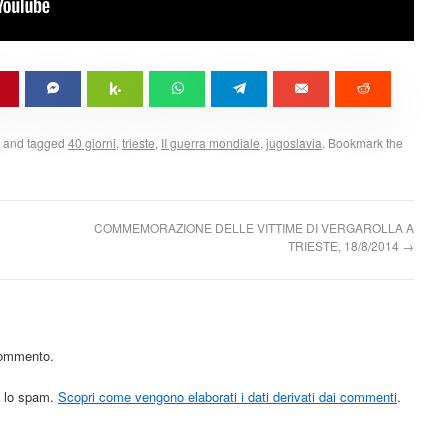
and tagged
40 giorni
,
trieste
,
II guerra mondiale
,
jugoslavia
. Bookmark the
COMMEMORAZIONE DELLE VITTIME DI VERGAROLLA A
TRIESTE, 18/8/2014
→
commento.
re lo spam.
Scopri come vengono elaborati i dati derivati dai commenti
.