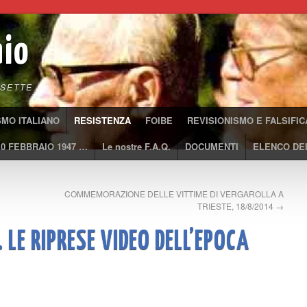
aio
SETTE
SMO ITALIANO
RESISTENZA
FOIBE
REVISIONISMO E FALSIFIC
10 FEBBRAIO 1947 …
Le nostre F.A.Q.
DOCUMENTI
ELENCO DEI
COMMEMORAZIONE DELLE VITTIME DI VERGAROLLA A
TRIESTE, 18/8/2014
→
 LE RIPRESE VIDEO DELL’EPOCA