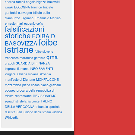
andrea romoli
angelo bigazzi
bazoviški
junaki
BOLOGNA
bremce
brigate
garibaldi
convegno istituto pollio
d'annunzio
Dignano
Emanuele Merlino
ernesto mari
eugenio cefis
falsificazioni
storiche
FOIBA DI
foibe
BASOVIZZA
istriane
foibe slovene
gma
francesco moranino gemisto
gradoli
GUARDIA DI FINANZA
impresa fiumana
INFOIBAMENTI
longera
lubiana
lubiana slovenia
manifesto di Dignano
MONFALCONE
mozambico
piano chaos
piano graziani
podpec
procura della repubblica di
trieste
repressione
REVISIONISMO
squadristi
stefania conte
TRENO
DELLA VERGOGNA
tribunale speciale
fascista
uais
unione degli istriani
vilenica
Wikipedia